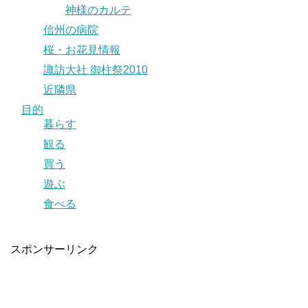
神様のカルテ
信州の病院
桜・お花見情報
諏訪大社 御柱祭2010
近隣県
目的
暮らす
観る
買う
遊ぶ
食べる
スポンサーリンク