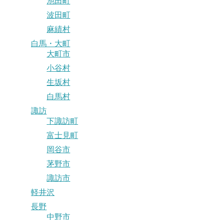
池田町
波田町
麻績村
白馬・大町
大町市
小谷村
生坂村
白馬村
諏訪
下諏訪町
富士見町
岡谷市
茅野市
諏訪市
軽井沢
長野
中野市