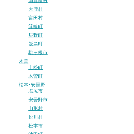
南箕輪村
大鹿村
宮田村
箕輪町
辰野町
飯島町
駒ヶ根市
木曽
上松町
木曽町
松本･安曇野
塩尻市
安曇野市
山形村
松川村
松本市