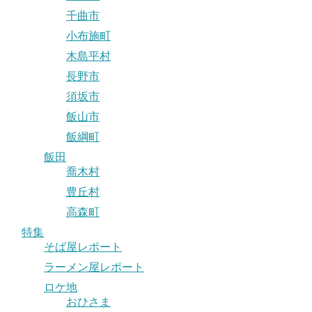
千曲市
小布施町
木島平村
長野市
須坂市
飯山市
飯綱町
飯田
喬木村
豊丘村
高森町
特集
そば屋レポート
ラーメン屋レポート
ロケ地
おひさま