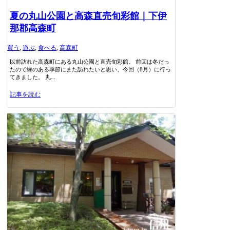
夏の丸山公園と高森直売旬彩館｜下伊
那郡高森町
買う
,
遊ぶ
,
食べる
,
高森町
以前訪れた高森町にある丸山公園と直売旬彩館。 前回は冬だっ
たので緑のある季節にまた訪れたいと思い、今回（8月）に行っ
てきました。 丸...
記事を読む