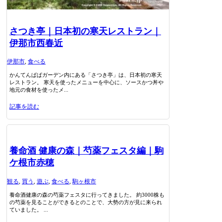
さつき亭｜日本初の寒天レストラン｜
伊那市西春近
伊那市
,
食べる
かんてんぱぱガーデン内にある「さつき亭」は、日本初の寒天
レストラン。 寒天を使ったメニューを中心に、ソースかつ丼や
地元の食材を使ったメ...
記事を読む
養命酒 健康の森｜芍薬フェスタ編｜駒
ケ根市赤穂
観る
,
買う
,
遊ぶ
,
食べる
,
駒ヶ根市
養命酒健康の森の芍薬フェスタに行ってきました。 約3000株も
の芍薬を見ることができるとのことで、大勢の方が見に来られ
ていました。 ...