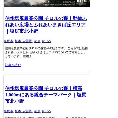
信州塩尻農業公園 チロルの森｜動物ふ
れあい広場とふれあいまきば丘エリア
｜塩尻市北小野
塩尻市
,
松本･安曇野
,
遊ぶ
,
食べる
信州塩尻農業公園 チロルの森前半の続きです。 こちらでは動物
ふれあい広場とふれあいまきば丘エリアについてご紹介しよう
と思います。 動物ふ...
記事を読む
信州塩尻農業公園 チロルの森｜標高
1,000mにある総合テーマパーク｜塩尻
市北小野
塩尻市
,
松本･安曇野
,
遊ぶ
,
食べる