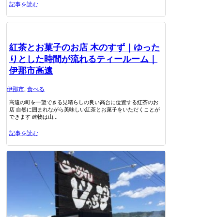
記事を読む
紅茶とお菓子のお店 木のすず｜ゆった
りとした時間が流れるティールーム｜
伊那市高遠
伊那市
,
食べる
高遠の町を一望できる見晴らしの良い高台に位置する紅茶のお
店 自然に囲まれながら美味しい紅茶とお菓子をいただくことが
できます 建物は山...
記事を読む