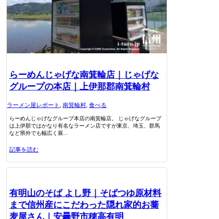
らーめんじゃげな南箕輪店｜じゃげな
グループの本店｜上伊那郡南箕輪村
ラーメン屋レポート
,
南箕輪村
,
食べる
らーめんじゃげなグループ本店の南箕輪店。 じゃげなグループ
は上伊那ではかなり有名なラーメン店ですが東京、埼玉、群馬
など県外でも幅広く展...
記事を読む
有明山のそば よし野｜そばつゆ原材料
まで信州産にこだわった隠れ家的お蕎
麦屋さん｜安曇野市穂高有明