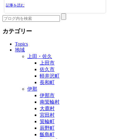
記事を読む
カテゴリー
Topics
地域
上田・佐久
上田市
佐久市
軽井沢町
長和町
伊那
伊那市
南箕輪村
大鹿村
宮田村
箕輪町
辰野町
飯島町