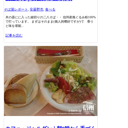
そば屋レポート
,
安曇野市
,
食べる
木の器にに入った細切りの二八そば・・ 信州産挽ぐるみ粉100%
で打っています。 まずはそのまま(個人的嗜好ですが)で 香り
と味を堪能...
記事を読む