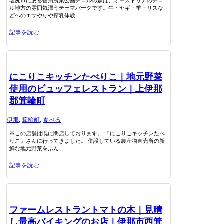
塩尻市にある信州農業公園チロルの森は、オーストリアのチロ
ル地方の雰囲気漂うテーマパークです。牛・ヤギ・羊・リスな
どへのエサやりや搾乳体験...
記事を読む
にこりこキッチンたべりこ｜地元野菜
使用のビュッフェレストラン｜上伊那
郡箕輪町
伊那
,
箕輪町
,
食べる
※この店舗は既に閉店しております。 『にこりこキッチンたべ
りこ』さんに行ってきました。 併設している農産物直売所の新
鮮な地元野菜をふん...
記事を読む
ファームレストラントマトの木｜見晴
し最高バイキングのお店｜伊那市西箕