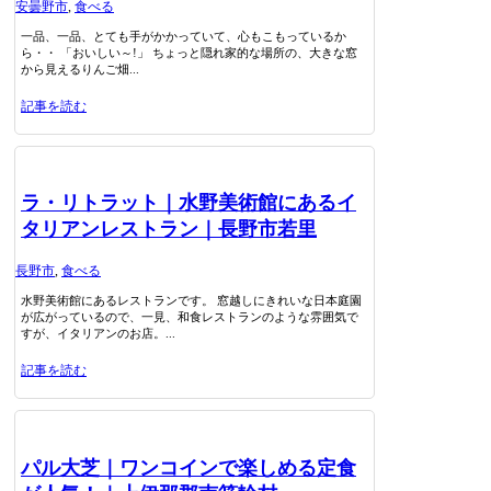
安曇野市
,
食べる
一品、一品、とても手がかかっていて、心もこもっているか
ら・・ 「おいしい～!」 ちょっと隠れ家的な場所の、大きな窓
から見えるりんご畑...
記事を読む
ラ・リトラット｜水野美術館にあるイ
タリアンレストラン｜長野市若里
長野市
,
食べる
水野美術館にあるレストランです。 窓越しにきれいな日本庭園
が広がっているので、一見、和食レストランのような雰囲気で
すが、イタリアンのお店。...
記事を読む
パル大芝｜ワンコインで楽しめる定食