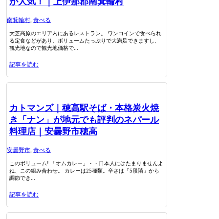
が人気！｜上伊那郡南箕輪村
南箕輪村
,
食べる
大芝高原のエリア内にあるレストラン。 ワンコインで食べられ
る定食などがあり、ボリュームたっぷりで大満足できますし、
観光地なので観光地価格で...
記事を読む
カトマンズ｜穂高駅そば・本格炭火焼
き「ナン」が地元でも評判のネパール
料理店｜安曇野市穂高
安曇野市
,
食べる
このボリューム! 「オムカレー」・・日本人にはたまりませんよ
ね、この組み合わせ。 カレーは25種類。辛さは「5段階」から
調節でき...
記事を読む