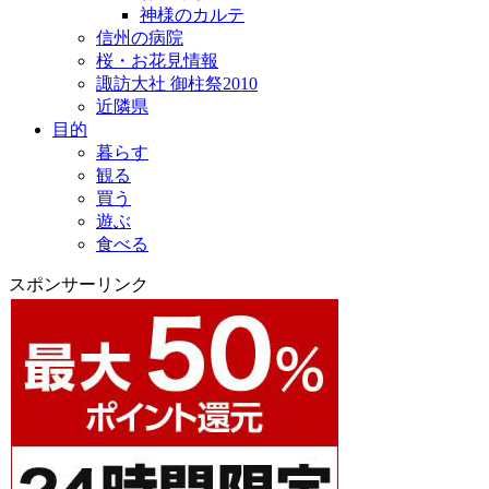
神様のカルテ
信州の病院
桜・お花見情報
諏訪大社 御柱祭2010
近隣県
目的
暮らす
観る
買う
遊ぶ
食べる
スポンサーリンク