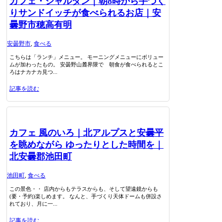
カフェ・ジャルダン｜朝8時から手づく
りサンドイッチが食べられるお店｜安
曇野市穂高有明
安曇野市
,
食べる
こちらは「ランチ」メニュー。 モーニングメニューにボリュー
ムが加わったもの。 安曇野山麓界隈で 朝食が食べられるとこ
ろはナカナカ見つ...
記事を読む
カフェ 風のいろ｜北アルプスと安曇平
を眺めながら ゆったりとした時間を｜
北安曇郡池田町
池田町
,
食べる
この景色・・ 店内からもテラスからも、そして望遠鏡からも
(要・予約)楽しめます。 なんと、手づくり天体ドームも併設さ
れており、月に一...
記事を読む