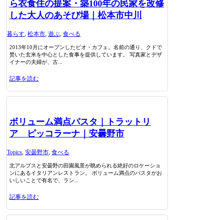
ら衣食住の提案・築100年の民家を改修
した大人のあそび場｜松本市中川
暮らす
,
松本市
,
遊ぶ
,
食べる
2013年10月にオープンしたビオ・カフェ。名前の通り、クドで
焚いた玄米を中心とした食事を提供しています。 写真家とデザ
イナーの夫婦が、古...
記事を読む
ボリューム満点パスタ｜トラットリ
ア ピッコラーナ｜安曇野市
Topics
,
安曇野市
,
食べる
北アルプスと安曇野の田園風景が眺められる絶好のロケーショ
ンにあるイタリアンレストラン。 ボリューム満点のパスタがお
いしいことで有名で、ラン...
記事を読む