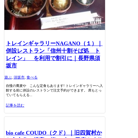
トレインギャラリーNAGANO（１）｜
併設レストラン「信州十割そば処 ト
レイン」 を利用で割引に｜長野県須
坂市
遊ぶ
,
須坂市
,
食べる
自慢の蕎麦や こんな定食もあります! トレインギャラリーへ入
館する前に併設のレストランで注文予約ができます。 席もとっ
ていてもらえる...
記事を読む
bio cafe COUDO（クド）｜旧四賀村か