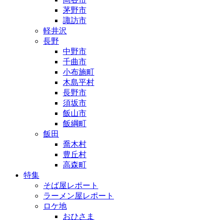
茅野市
諏訪市
軽井沢
長野
中野市
千曲市
小布施町
木島平村
長野市
須坂市
飯山市
飯綱町
飯田
喬木村
豊丘村
高森町
特集
そば屋レポート
ラーメン屋レポート
ロケ地
おひさま