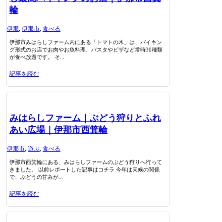
輪
伊那
,
伊那市
,
食べる
伊那市みはらしファーム内にある「トマトの木」は、バイキン
グ形式のお店でお肉やお魚料理、パスタやピザなど常時30種類
が食べ放題です。 そ...
記事を読む
みはらしファーム｜ぶどう狩りとふれ
あい広場｜伊那市西箕輪
伊那市
,
遊ぶ
,
食べる
伊那市西箕輪にある、みはらしファームのぶどう狩りへ行って
きました。 以前レポートした記事はコチラ 今年は天候の関係
で、ぶどうの甘みが...
記事を読む