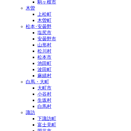
駒ヶ根市
木曽
上松町
木曽町
松本･安曇野
塩尻市
安曇野市
山形村
松川村
松本市
池田町
波田町
麻績村
白馬・大町
大町市
小谷村
生坂村
白馬村
諏訪
下諏訪町
富士見町
岡谷市