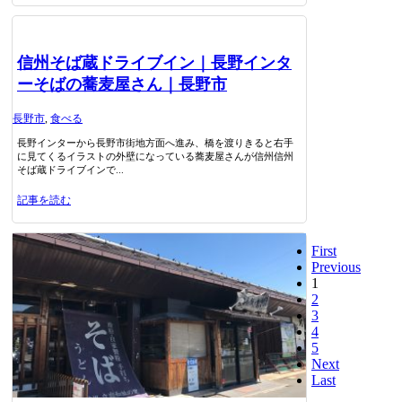
信州そば蔵ドライブイン｜長野インタ
ーそばの蕎麦屋さん｜長野市
長野市
,
食べる
長野インターから長野市街地方面へ進み、橋を渡りきると右手
に見てくるイラストの外壁になっている蕎麦屋さんが信州信州
そば蔵ドライブインで...
記事を読む
First
Previous
1
2
3
4
5
Next
Last