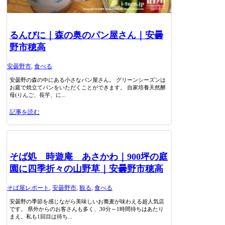
るんびに｜森の奥のパン屋さん｜安曇
野市穂高
安曇野市
,
食べる
安曇野の森の中にある小さなパン屋さん。 グリーンシーズンは
お庭で焼立てパンをいただくことができます。 自家培養天然酵
母(りんご、長芋、に...
記事を読む
そば処 時遊庵 あさかわ｜900坪の庭
園に四季折々の山野草｜安曇野市穂高
そば屋レポート
,
安曇野市
,
観る
,
食べる
安曇野の季節を感じながら美味しいお蕎麦が味わえる超人気店
です。 県外からのお客さんも多く、30分～1時間待ちはあたり
まえ。私も1回目は待ち...