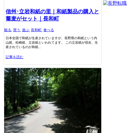
信州･立岩和紙の里｜和紙製品の購入と
蕎麦がセット｜長和町
観る
,
買う
,
遊ぶ
,
長和町
,
食べる
日本全国で和紙が生産されていますが、長野県の和紙という内
山紙、松崎紙、立岩紙といわれてます。 この立岩紙が現在、生
産されているのが和紙...
記事を読む