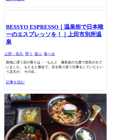
BESSYO ESPRESSO｜温泉街で日本唯
一のエスプレッソを！｜上田市別所温
泉
上田・佐久
,
買う
,
遊ぶ
,
食べる
路地に漂う豆の香りは・・なんと 備長炭の七厘で焙煎されて
いました。 もともと都会で、豆を取り扱う仕事をしていたとい
う店主が、 その豆...
記事を読む