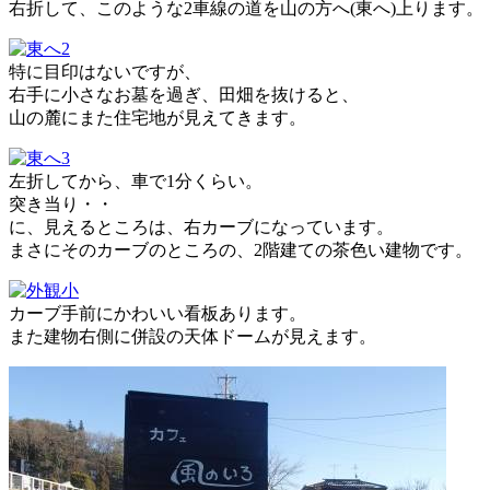
右折して、このような2車線の道を山の方へ(東へ)上ります。
特に目印はないですが、
右手に小さなお墓を過ぎ、田畑を抜けると、
山の麓にまた住宅地が見えてきます。
左折してから、車で1分くらい。
突き当り・・
に、見えるところは、右カーブになっています。
まさにそのカーブのところの、2階建ての茶色い建物です。
カーブ手前にかわいい看板あります。
また建物右側に併設の天体ドームが見えます。