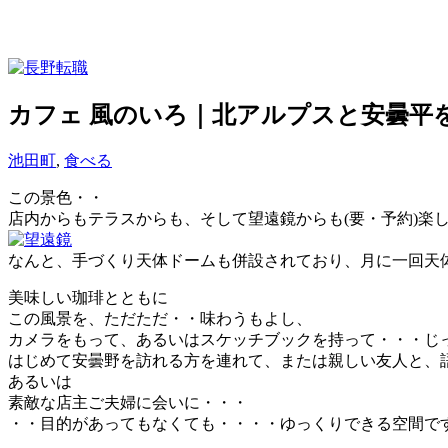
カフェ 風のいろ｜北アルプスと安曇平
池田町
,
食べる
この景色・・
店内からもテラスからも、そして望遠鏡からも(要・予約)楽
なんと、手づくり天体ドームも併設されており、月に一回天
美味しい珈琲とともに
この風景を、ただただ・・味わうもよし、
カメラをもって、あるいはスケッチブックを持って・・・じ
はじめて安曇野を訪れる方を連れて、または親しい友人と、
あるいは
素敵な店主ご夫婦に会いに・・・
・・目的があってもなくても・・・・ゆっくりできる空間で