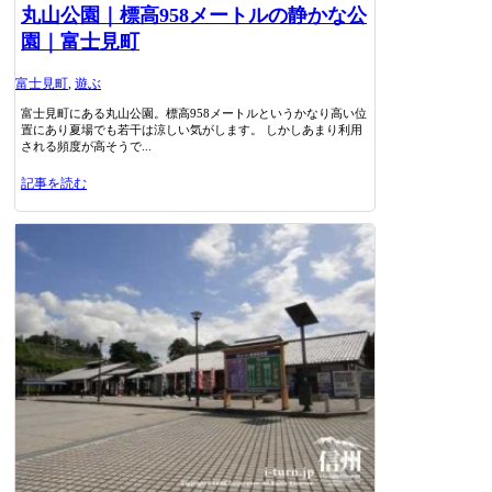
丸山公園｜標高958メートルの静かな公
園｜富士見町
富士見町
,
遊ぶ
富士見町にある丸山公園。標高958メートルというかなり高い位
置にあり夏場でも若干は涼しい気がします。 しかしあまり利用
される頻度が高そうで...
記事を読む