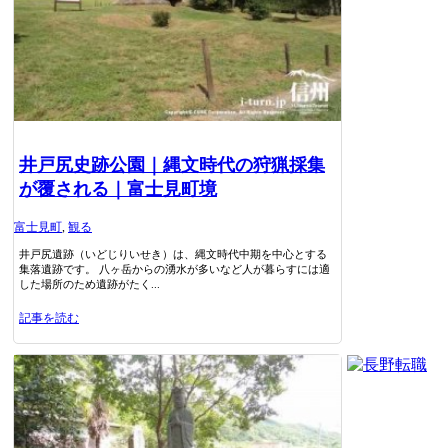
井戸尻史跡公園｜縄文時代の狩猟採集
が覆される｜富士見町境
富士見町
,
観る
井戸尻遺跡（いどじりいせき）は、縄文時代中期を中心とする
集落遺跡です。 八ヶ岳からの湧水が多いなど人が暮らすには適
した場所のため遺跡がたく...
記事を読む