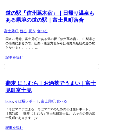
道の駅「信州蔦木宿」｜日帰り温泉も
ある県境の道の駅｜富士見町落合
富士見町
,
観る
,
買う
,
食べる
国道20号線、富士見町にある道の駅「信州蔦木宿」。山梨県と
の県境にあるので、山梨・東京方面からは長野県最初の道の駅
となります。 ここ、...
記事を読む
蕎麦 にしむら｜お洒落でうまい｜富士
見町富士見
Topics
,
そば屋レポート
,
富士見町
,
食べる
「そばマニアによる、そばマニアのためのそば屋レポート」
【第7回】「蕎麦 にしむら」富士見町富士見。 八ヶ岳の麓の富
士見町にあります、少...
記事を読む