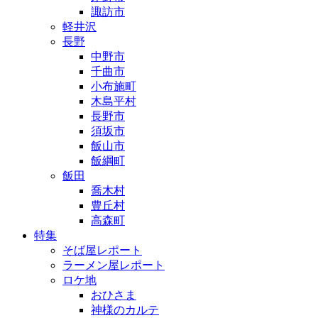
諏訪市
軽井沢
長野
中野市
千曲市
小布施町
木島平村
長野市
須坂市
飯山市
飯綱町
飯田
喬木村
豊丘村
高森町
特集
そば屋レポート
ラーメン屋レポート
ロケ地
おひさま
神様のカルテ