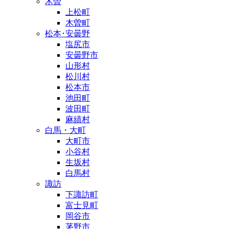
木曽
上松町
木曽町
松本･安曇野
塩尻市
安曇野市
山形村
松川村
松本市
池田町
波田町
麻績村
白馬・大町
大町市
小谷村
生坂村
白馬村
諏訪
下諏訪町
富士見町
岡谷市
茅野市