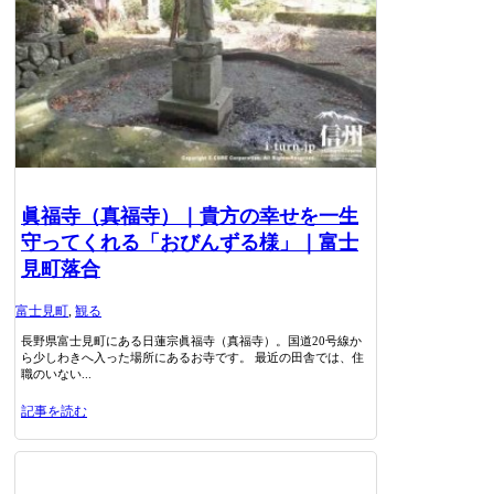
眞福寺（真福寺）｜貴方の幸せを一生
守ってくれる「おびんずる様」｜富士
見町落合
富士見町
,
観る
長野県富士見町にある日蓮宗眞福寺（真福寺）。国道20号線か
ら少しわきへ入った場所にあるお寺です。 最近の田舎では、住
職のいない...
記事を読む