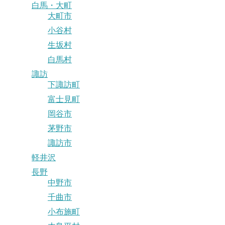
白馬・大町
大町市
小谷村
生坂村
白馬村
諏訪
下諏訪町
富士見町
岡谷市
茅野市
諏訪市
軽井沢
長野
中野市
千曲市
小布施町