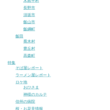
木島平村
長野市
須坂市
飯山市
飯綱町
飯田
喬木村
豊丘村
高森町
特集
そば屋レポート
ラーメン屋レポート
ロケ地
おひさま
神様のカルテ
信州の病院
桜・お花見情報