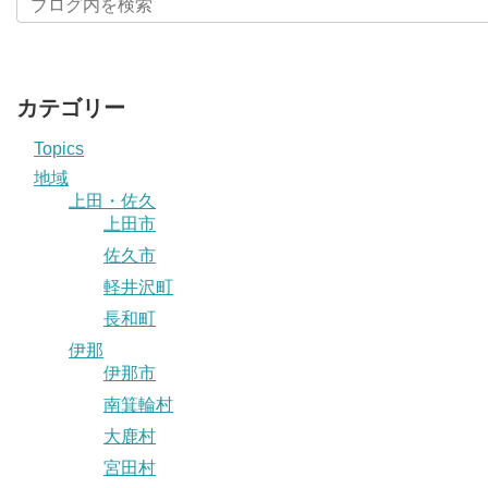
カテゴリー
Topics
地域
上田・佐久
上田市
佐久市
軽井沢町
長和町
伊那
伊那市
南箕輪村
大鹿村
宮田村