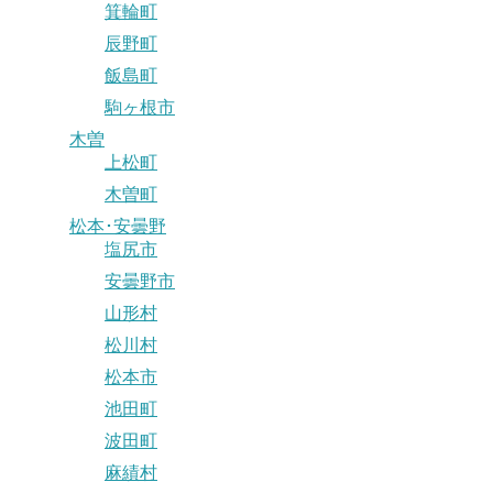
箕輪町
辰野町
飯島町
駒ヶ根市
木曽
上松町
木曽町
松本･安曇野
塩尻市
安曇野市
山形村
松川村
松本市
池田町
波田町
麻績村