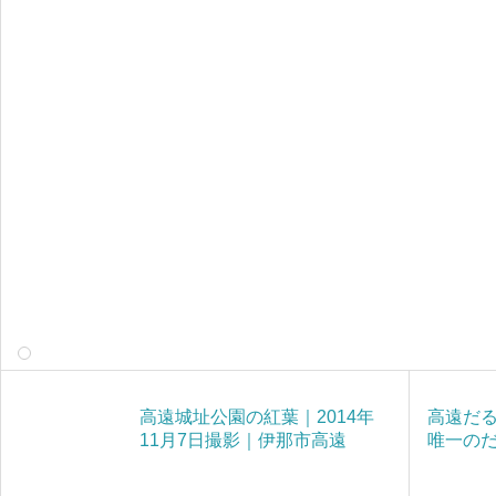
高遠城址公園の紅葉｜2014年
高遠だる
11月7日撮影｜伊那市高遠
唯一の