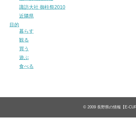
諏訪大社 御柱祭2010
近隣県
目的
暮らす
観る
買う
遊ぶ
食べる
© 2009
長野県の情報【E-CU