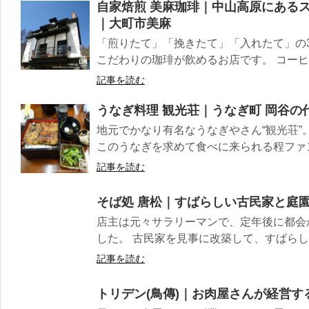
自家焙煎 美麻珈琲｜中山高原にある
｜大町市美麻
「煎りたて」「挽きたて」「入れたて」の
こだわりの珈琲が飲めるお店です。 コーヒー
記事を読む
うなぎ料理 観光荘｜うなぎ町 岡谷の
地元でかなり有名なうなぎやさん“観光荘”
このうなぎを求めて食べに来られる程ファンも
記事を読む
そば処 唐松｜すばらしい古民家と庭
店主は元々サラリーマンで、定年後に都会
した。 古民家を見事に改築して、すばらしい
記事を読む
トリデン(鳥傳)｜お肉屋さんが経営