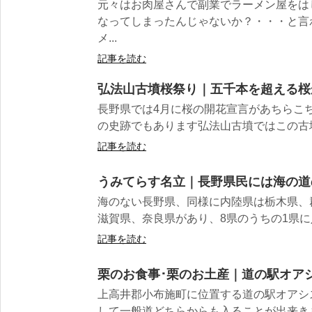
元々はお肉屋さんで副業でラーメン屋をは
なってしまったんじゃないか？・・・と言
メ...
記事を読む
弘法山古墳桜祭り｜五千本を超える桜
長野県では4月に桜の開花宣言があちらこ
の史跡でもあります弘法山古墳ではこの古墳
記事を読む
うみてらす名立｜長野県民には海の道
海のない長野県、同様に内陸県は栃木県、
滋賀県、奈良県があり、8県のうちの1県に入
記事を読む
栗のお食事･栗のお土産｜道の駅オア
上高井郡小布施町に位置する道の駅オアシ
して一般道どちらからも入ることが出来き