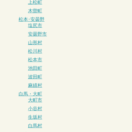
上松町
木曽町
松本･安曇野
塩尻市
安曇野市
山形村
松川村
松本市
池田町
波田町
麻績村
白馬・大町
大町市
小谷村
生坂村
白馬村