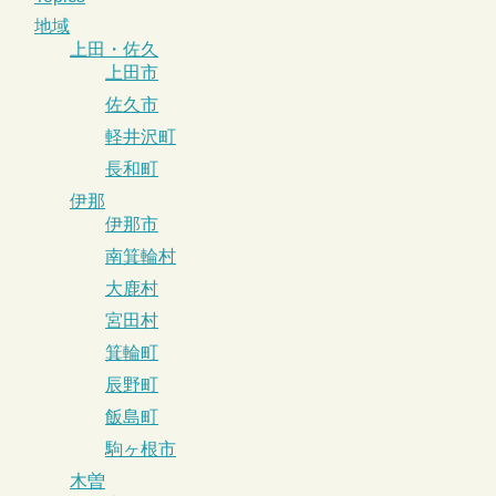
地域
上田・佐久
上田市
佐久市
軽井沢町
長和町
伊那
伊那市
南箕輪村
大鹿村
宮田村
箕輪町
辰野町
飯島町
駒ヶ根市
木曽