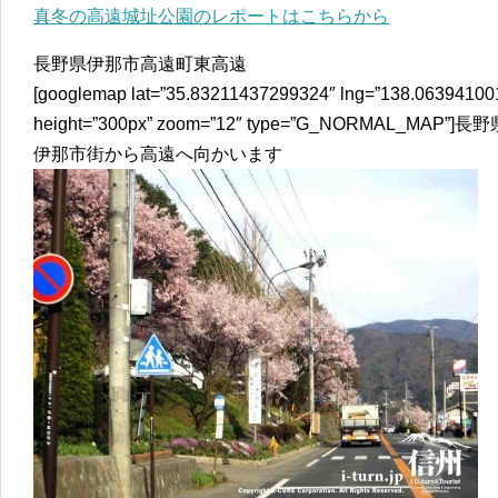
真冬の高遠城址公園のレポートはこちらから
長野県伊那市高遠町東高遠
[googlemap lat=”35.83211437299324″ lng=”138.06394100
height=”300px” zoom=”12″ type=”G_NORMAL_MAP
伊那市街から高遠へ向かいます