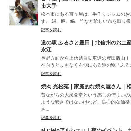
市大手
松本市にある百々屋は、手作りジャムのお
す。 絹、麻、綿、竹など珍しい糸を取り扱っ
記事を読む
道の駅 ふるさと豊田｜北信州のお土
永江
長野方面から上信越自動車道の豊田飯山Ｉ
へ向うとまもなく右側にある道の駅「ふるさと
記事を読む
焼肉 光松苑｜家庭的な焼肉屋さん｜
昔ながらの大衆食堂という感じの佇まいの
ような安さではないけれど、良心的な価格
さ...
記事を読む
al Cieloアルシエロ｜夜のイベン