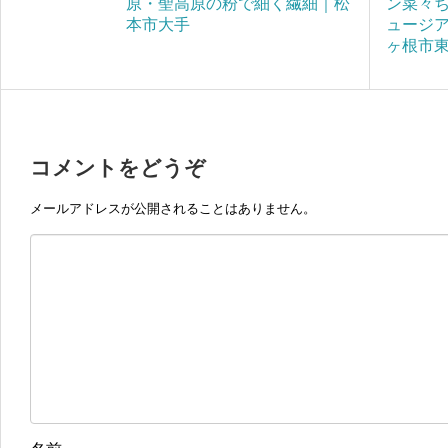
原・聖高原の粉で細く繊細｜松
ン菜々
本市大手
ュージ
ヶ根市
コメントをどうぞ
メールアドレスが公開されることはありません。