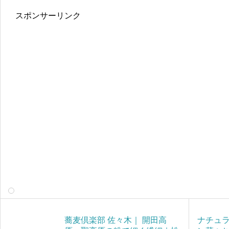
スポンサーリンク
蕎麦倶楽部 佐々木｜ 開田高
ナチュ