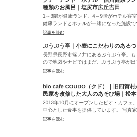
クア・アンド・ホテル 信州健康ラン
種類のお風呂｜塩尻市広丘吉田
1～3階が健康ランド、4～9階がホテル客
健康ランドとホテルが一緒になった施設です。
記事を読む
ぶうぶう亭｜小麦にこだわりのあるつ
長野県長野市篠ノ井にあるぶうぶう亭。も
ので地図やナビではまだ、ぶうぶう亭が出てこ
記事を読む
bio cafe COUDO（クド）｜旧四
民家を改修した大人のあそび場｜松本
2013年10月にオープンしたビオ・カフ
中心とした食事を提供しています。 写真家と
記事を読む