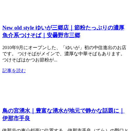
New old style ゆいが三郷店｜節粉たっぷりの濃厚
魚介系つけそば｜安曇野市三郷
2010年9月にオープンした、「ゆいが」初の中信進出のお店
です。 つけそばがメインで、濃厚な中華そばもあります。
つけそばはかつお節粉が...
記事を読む
鳥の宮湧水｜豊富な湧水が地元で静かな話題に｜
伊那市手良
伊那谷の東山斜面に位置する、伊那市手良（てら）の野口と