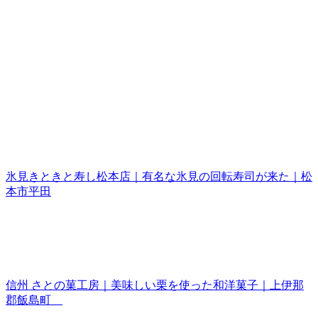
氷見きときと寿し松本店｜有名な氷見の回転寿司が来た｜松
本市平田
信州 さとの菓工房｜美味しい栗を使った和洋菓子｜上伊那
郡飯島町