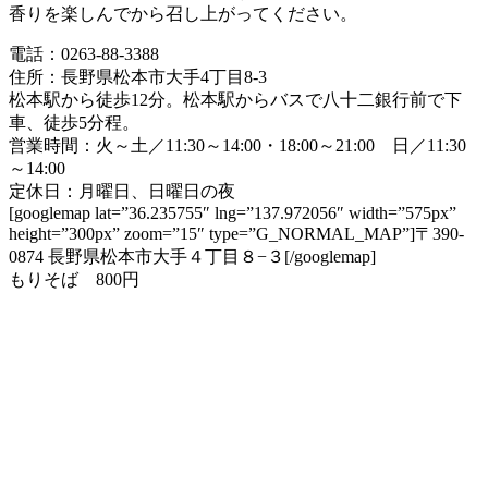
香りを楽しんでから召し上がってください。
電話：0263-88-3388
住所：長野県松本市大手4丁目8-3
松本駅から徒歩12分。松本駅からバスで八十二銀行前で下
車、徒歩5分程。
営業時間：火～土／11:30～14:00・18:00～21:00 日／11:30
～14:00
定休日：月曜日、日曜日の夜
[googlemap lat=”36.235755″ lng=”137.972056″ width=”575px”
height=”300px” zoom=”15″ type=”G_NORMAL_MAP”]〒390-
0874 長野県松本市大手４丁目８−３[/googlemap]
もりそば 800円