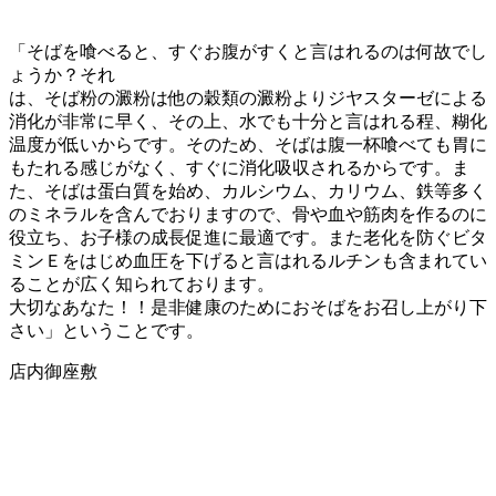
「そばを喰べると、すぐお腹がすくと言はれるのは何故でし
ょうか？それ
は、そば粉の澱粉は他の穀類の澱粉よりジヤスターゼによる
消化が非常に早く、その上、水でも十分と言はれる程、糊化
温度が低いからです。そのため、そばは腹一杯喰べても胃に
もたれる感じがなく、すぐに消化吸収されるからです。ま
た、そばは蛋白質を始め、カルシウム、カリウム、鉄等多く
のミネラルを含んでおりますので、骨や血や筋肉を作るのに
役立ち、お子様の成長促進に最適です。また老化を防ぐビタ
ミンＥをはじめ血圧を下げると言はれるルチンも含まれてい
ることが広く知られております。
大切なあなた！！是非健康のためにおそばをお召し上がり下
さい」ということです。
店内御座敷