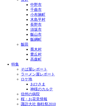
中野市
千曲市
小布施町
木島平村
長野市
須坂市
飯山市
飯綱町
飯田
喬木村
豊丘村
高森町
特集
そば屋レポート
ラーメン屋レポート
ロケ地
おひさま
神様のカルテ
信州の病院
桜・お花見情報
諏訪大社 御柱祭2010