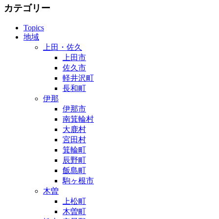
カテゴリー
Topics
地域
上田・佐久
上田市
佐久市
軽井沢町
長和町
伊那
伊那市
南箕輪村
大鹿村
宮田村
箕輪町
辰野町
飯島町
駒ヶ根市
木曽
上松町
木曽町