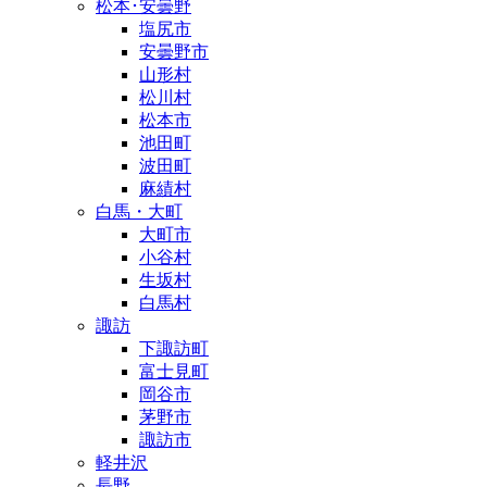
松本･安曇野
塩尻市
安曇野市
山形村
松川村
松本市
池田町
波田町
麻績村
白馬・大町
大町市
小谷村
生坂村
白馬村
諏訪
下諏訪町
富士見町
岡谷市
茅野市
諏訪市
軽井沢
長野