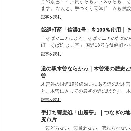
この景色・・ 店内からもテラスからも、そ
ます。 なんと、手づくり天体ドームも併設さ
記事を読む
飯綱町産「信濃1号」を100％使用｜
「そばマニアによる、そばマニアのための
町 そば処 よこ亭」 国道18号を飯綱町から
記事を読む
道の駅木曽ならかわ｜木曽漆の歴史と
曽
木曽谷の国道19号線沿いにある道の駅木
と、木曽に入っての最初の道の駅です。 木曽
記事を読む
手打ち蕎麦処「山麓亭」｜つなぎの地
尻市片
「気どらない、気負わない、忘れられない