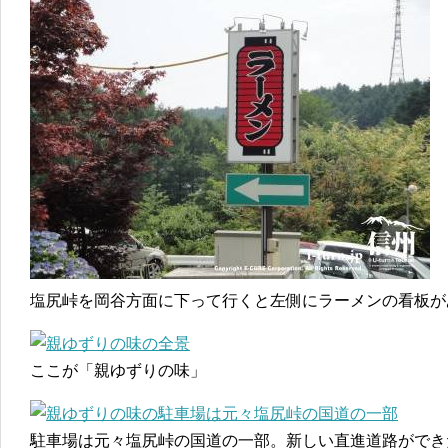
塩尻峠を岡谷方面に下って行くと左側にラーメンの看板が
ここが「親ゆずりの味」
駐車場は元々塩尻峠の国道の一部。新しい直進道路ができ