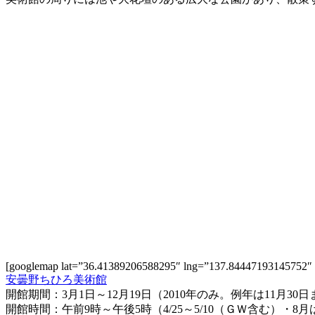
[googlemap lat=”36.41389206588295″ lng=”137.84447193145752
安曇野ちひろ美術館
開館期間：3月1日～12月19日（2010年のみ。例年は11月30
開館時間：午前9時～午後5時（4/25～5/10（ＧＷ含む）・8