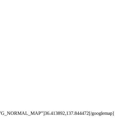
ype=”G_NORMAL_MAP”]36.413892,137.844472[/googlemap]