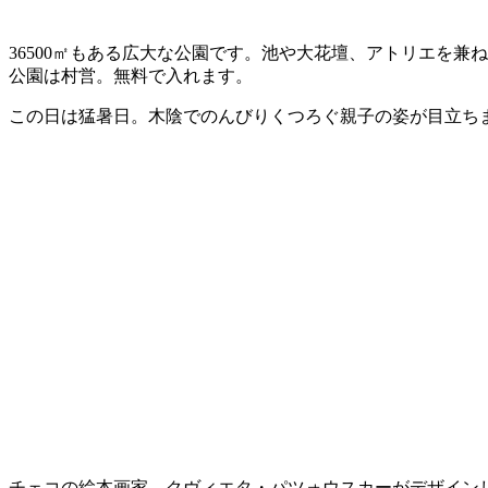
36500㎡もある広大な公園です。池や大花壇、アトリエを兼
公園は村営。無料で入れます。
この日は猛暑日。木陰でのんびりくつろぐ親子の姿が目立ち
チェコの絵本画家、クヴィエタ・パツォウスカーがデザイン