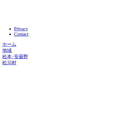
Privacy
Contact
ホーム
地域
松本･安曇野
松川村