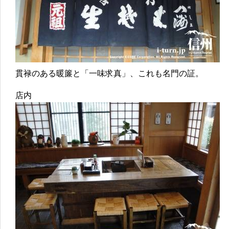
貫禄のある暖簾と「一味求真」、これも名門の証。
店内