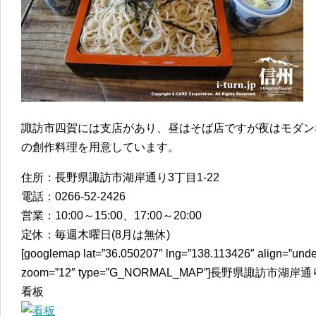
諏訪市四賀には支店があり、昼はそば店ですが夜はモダン
の創作料理を用意しています。
住所：長野県諏訪市湖岸通り3丁目1-22
電話：0266-52-2426
営業：10:00～15:00、17:00～20:00
定休：毎週木曜日(8月は無休)
[googlemap lat=”36.050207″ lng=”138.113426″ align=”unde
zoom=”12″ type=”G_NORMAL_MAP”]長野県諏訪市湖岸通
看板