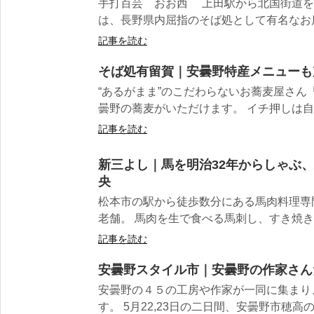
手打百芸 おお西 上田駅から北国街道を
は、長野県内屈指のそば処として有名なお店で
記事を読む
そば処有留賀｜安曇野特産メニューも
“あるがまま”のこだわらないお蕎麦屋さん
曇野の蕎麦がいただけます。 イチ押しは自分
記事を読む
新三よし｜馬を明治32年からしゃぶ
央
松本市の駅から徒歩数分にある馬肉料理専
老舗。 馬肉を生で食べる馬刺し、すき焼きの
記事を読む
安曇野スタイル市｜安曇野の作家さん
安曇野の４５の工房や作家が一同に集まり
す。 5月22,23日の二日間、安曇野市穂高