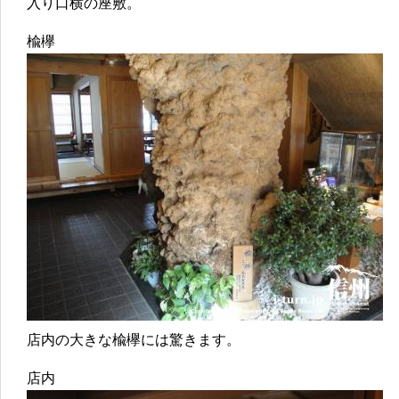
入り口横の座敷。
楡欅
店内の大きな楡欅には驚きます。
店内