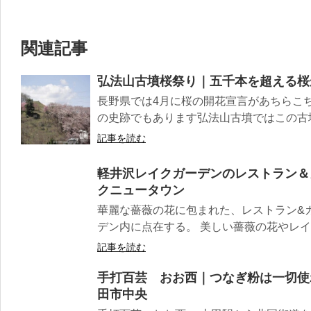
関連記事
弘法山古墳桜祭り｜五千本を超える桜
長野県では4月に桜の開花宣言があちらこ
の史跡でもあります弘法山古墳ではこの古墳
記事を読む
軽井沢レイクガーデンのレストラン＆
クニュータウン
華麗な薔薇の花に包まれた、レストラン&
デン内に点在する。 美しい薔薇の花やレイク
記事を読む
手打百芸 おお西｜つなぎ粉は一切使
田市中央