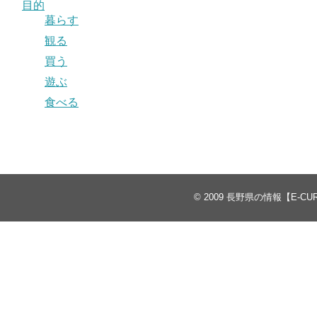
目的
暮らす
観る
買う
遊ぶ
食べる
© 2009
長野県の情報【E-CU