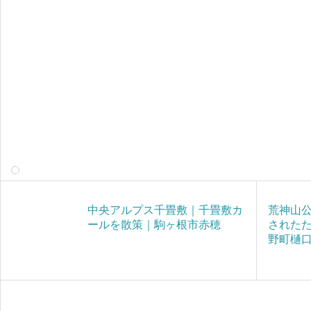
中央アルプス千畳敷｜千畳敷カ
荒神山
ールを散策｜駒ヶ根市赤穂
された
野町樋