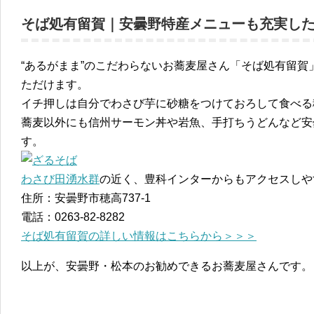
そば処有留賀｜安曇野特産メニューも充実し
“あるがまま”のこだわらないお蕎麦屋さん「そば処有留
ただけます。
イチ押しは自分でわさび芋に砂糖をつけておろして食べる
蕎麦以外にも信州サーモン丼や岩魚、手打ちうどんなど安
す。
わさび田湧水群
の近く、豊科インターからもアクセスしや
住所：安曇野市穂高737-1
電話：0263-82-8282
そば処有留賀の詳しい情報はこちらから＞＞＞
以上が、安曇野・松本のお勧めできるお蕎麦屋さんです。