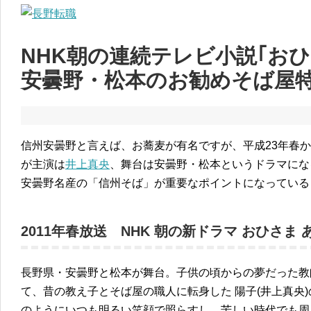
NHK朝の連続テレビ小説｢お
安曇野・松本のお勧めそば屋
信州安曇野と言えば、お蕎麦が有名ですが、平成23年春か
が主演は
井上真央
、舞台は安曇野・松本というドラマにな
安曇野名産の「信州そば」が重要なポイントになっている
2011年春放送 NHK 朝の新ドラマ おひさま 
長野県・安曇野と松本が舞台。子供の頃からの夢だった教
て、昔の教え子とそば屋の職人に転身した 陽子(井上真央
のようにいつも明るい笑顔で照らすし、苦しい時代でも周