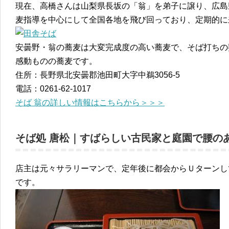
現在、高橋さんは山梨県長坂の「翁」を弟子に譲り、広島
麦指導を中心にして全国各地を飛び回っており、定期的に
安曇野・翁の蕎麦は大変完成度の高い蕎麦で、そば打ちの
感動ものの蕎麦です。
住所：長野県北安曇郡池田町大字中鵜3056-5
電話：0261-62-1017
そば 翁の詳しい情報はこちらから＞＞＞
そば処 唐松｜すばらしい古民家と庭園で腰の
店主は元々サラリーマンで、定年後に都会からＵターンし
です。