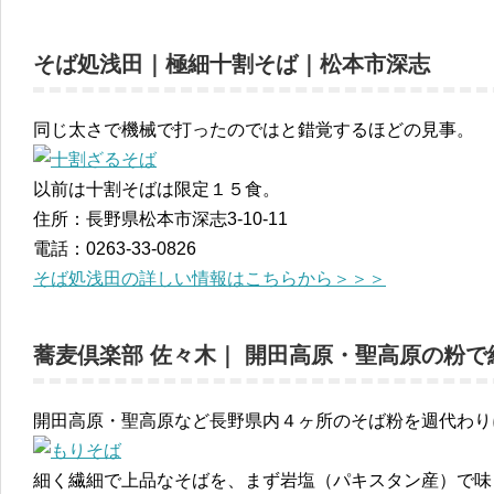
そば処浅田｜極細十割そば｜松本市深志
同じ太さで機械で打ったのではと錯覚するほどの見事。
以前は十割そばは限定１５食。
住所：長野県松本市深志3-10-11
電話：0263-33-0826
そば処浅田の詳しい情報はこちらから＞＞＞
蕎麦倶楽部 佐々木｜ 開田高原・聖高原の粉
開田高原・聖高原など長野県内４ヶ所のそば粉を週代わり
細く繊細で上品なそばを、まず岩塩（パキスタン産）で味