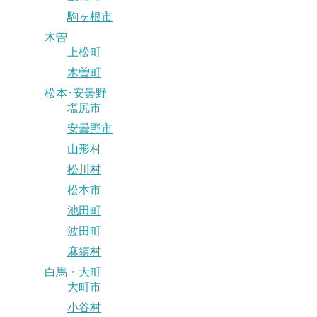
駒ヶ根市
木曽
上松町
木曽町
松本･安曇野
塩尻市
安曇野市
山形村
松川村
松本市
池田町
波田町
麻績村
白馬・大町
大町市
小谷村