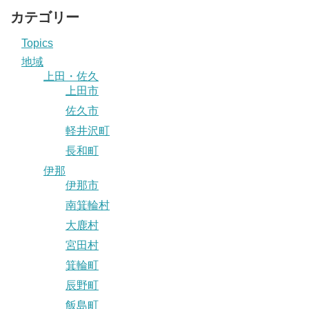
カテゴリー
Topics
地域
上田・佐久
上田市
佐久市
軽井沢町
長和町
伊那
伊那市
南箕輪村
大鹿村
宮田村
箕輪町
辰野町
飯島町