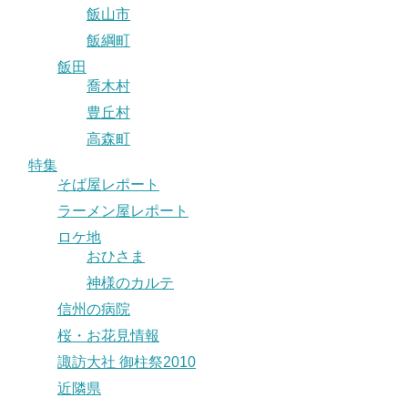
飯山市
飯綱町
飯田
喬木村
豊丘村
高森町
特集
そば屋レポート
ラーメン屋レポート
ロケ地
おひさま
神様のカルテ
信州の病院
桜・お花見情報
諏訪大社 御柱祭2010
近隣県