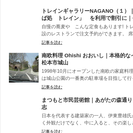
トレインギャラリーNAGANO（１
ば処 トレイン」 を利用で割引に｜
自慢の蕎麦や こんな定食もあります! ト
設のレストランで注文予約ができます。 席も
記事を読む
南欧料理 Ohishi おおいし｜本格
松本市城山
1998年10月にオープンした南欧の家庭料
は城山公園の一番奥の駐車場を目指して行って
記事を読む
まつもと市民芸術館｜あがたの森通り
志
日本を代表する建築家の一人、伊東豊雄氏
く外観だけでなく、中に入ると、その楽しさ
記事を読む