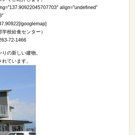
lng=”137.90922045707703″ align=”undefined”
3″
7.90922[/googlemap]
部学校給食センター）
3-72-1466
かりの新しい建物。
されています。