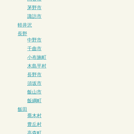
茅野市
諏訪市
軽井沢
長野
中野市
千曲市
小布施町
木島平村
長野市
須坂市
飯山市
飯綱町
飯田
喬木村
豊丘村
高森町