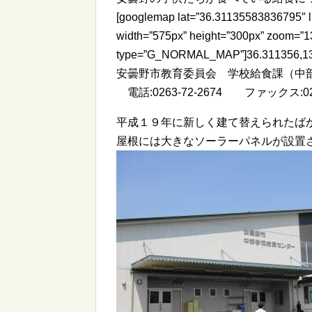
[googlemap lat=”36.31135583836795″ 
width=”575px” height=”300px” zoom=”1
type=”G_NORMAL_MAP”]36.311356,13
安曇野市教育委員会 学校給食課（中
電話:0263-72-2674 ファックス:026
平成１９年に新しく建て替えられたば
屋根には大きなソーラーパネルが設置