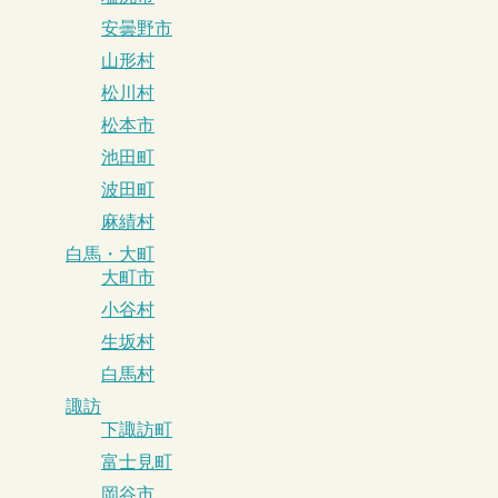
安曇野市
山形村
松川村
松本市
池田町
波田町
麻績村
白馬・大町
大町市
小谷村
生坂村
白馬村
諏訪
下諏訪町
富士見町
岡谷市