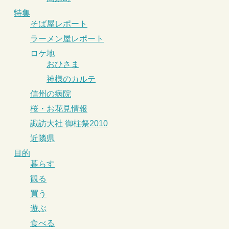
特集
そば屋レポート
ラーメン屋レポート
ロケ地
おひさま
神様のカルテ
信州の病院
桜・お花見情報
諏訪大社 御柱祭2010
近隣県
目的
暮らす
観る
買う
遊ぶ
食べる