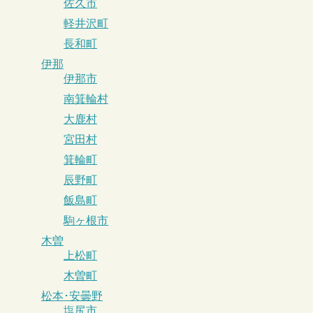
佐久市
軽井沢町
長和町
伊那
伊那市
南箕輪村
大鹿村
宮田村
箕輪町
辰野町
飯島町
駒ヶ根市
木曽
上松町
木曽町
松本･安曇野
塩尻市