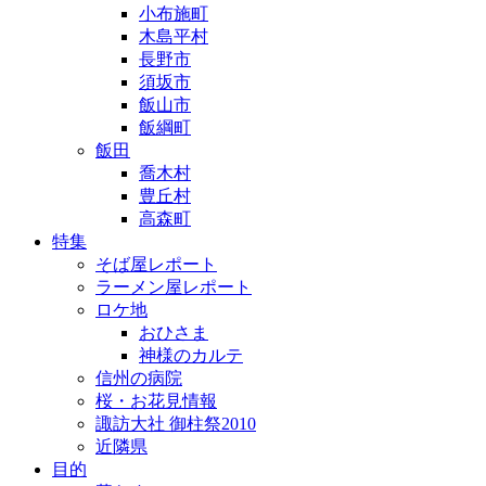
小布施町
木島平村
長野市
須坂市
飯山市
飯綱町
飯田
喬木村
豊丘村
高森町
特集
そば屋レポート
ラーメン屋レポート
ロケ地
おひさま
神様のカルテ
信州の病院
桜・お花見情報
諏訪大社 御柱祭2010
近隣県
目的