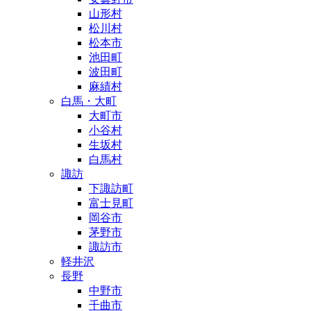
山形村
松川村
松本市
池田町
波田町
麻績村
白馬・大町
大町市
小谷村
生坂村
白馬村
諏訪
下諏訪町
富士見町
岡谷市
茅野市
諏訪市
軽井沢
長野
中野市
千曲市