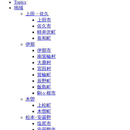
Topics
地域
上田・佐久
上田市
佐久市
軽井沢町
長和町
伊那
伊那市
南箕輪村
大鹿村
宮田村
箕輪町
辰野町
飯島町
駒ヶ根市
木曽
上松町
木曽町
松本･安曇野
塩尻市
安曇野市