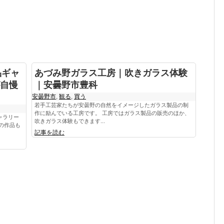
品ギャ
あづみ野ガラス工房｜吹きガラス体験
自慢
｜安曇野市豊科
安曇野市
,
観る
,
買う
若手工芸家たちが安曇野の自然をイメージしたガラス製品の制
作に励んでいる工房です。 工房ではガラス製品の販売のほか、
ャラリー
吹きガラス体験もできます...
の作品も
記事を読む