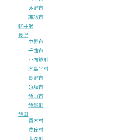
茅野市
諏訪市
軽井沢
長野
中野市
千曲市
小布施町
木島平村
長野市
須坂市
飯山市
飯綱町
飯田
喬木村
豊丘村
高森町