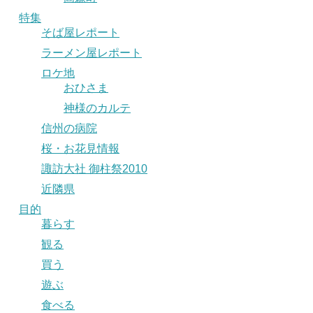
特集
そば屋レポート
ラーメン屋レポート
ロケ地
おひさま
神様のカルテ
信州の病院
桜・お花見情報
諏訪大社 御柱祭2010
近隣県
目的
暮らす
観る
買う
遊ぶ
食べる