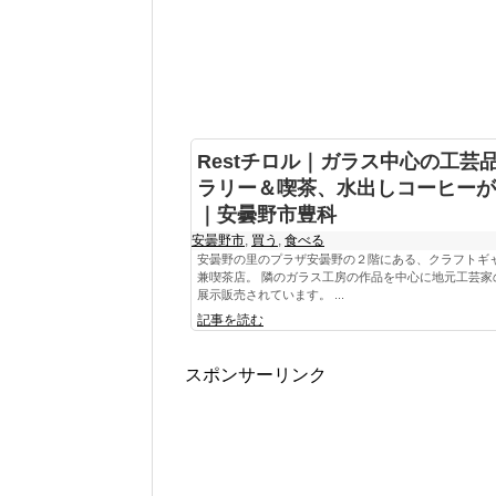
Restチロル｜ガラス中心の工芸
ラリー＆喫茶、水出しコーヒーが
｜安曇野市豊科
安曇野市
,
買う
,
食べる
安曇野の里のプラザ安曇野の２階にある、クラフトギ
兼喫茶店。 隣のガラス工房の作品を中心に地元工芸家
展示販売されています。 ...
記事を読む
スポンサーリンク