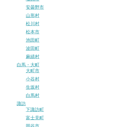
安曇野市
山形村
松川村
松本市
池田町
波田町
麻績村
白馬・大町
大町市
小谷村
生坂村
白馬村
諏訪
下諏訪町
富士見町
岡谷市