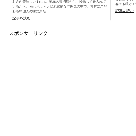
お肉が美味しい！のは、地元の専門店から 吟味して仕入れて
客でも暖かく迎
いるから。 夜はちょっと隠れ家的な雰囲気の中で、素材にこだ
記事を読む
わる料理人の味に満た...
記事を読む
スポンサーリンク