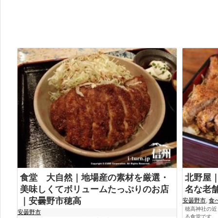
食堂 大自然｜地場産の素材を厳選・
北野屋
美味しくてボリュームたっぷりのお店
名な老
｜安曇野市穂高
安曇野市
,
食
穂高神社の近
安曇野市
る食堂です。