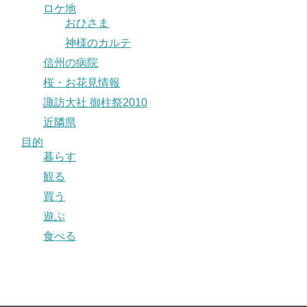
ロケ地
おひさま
神様のカルテ
信州の病院
桜・お花見情報
諏訪大社 御柱祭2010
近隣県
目的
暮らす
観る
買う
遊ぶ
食べる