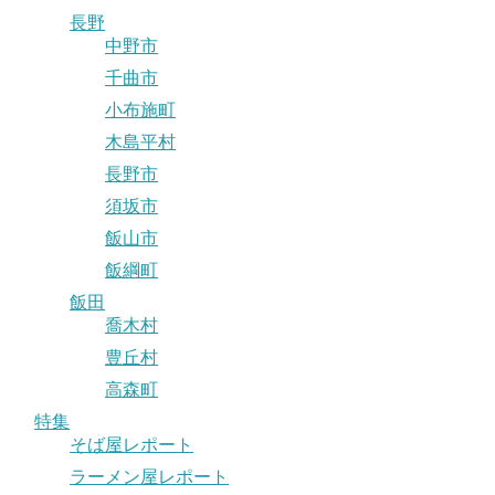
長野
中野市
千曲市
小布施町
木島平村
長野市
須坂市
飯山市
飯綱町
飯田
喬木村
豊丘村
高森町
特集
そば屋レポート
ラーメン屋レポート