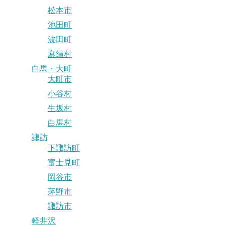
松本市
池田町
波田町
麻績村
白馬・大町
大町市
小谷村
生坂村
白馬村
諏訪
下諏訪町
富士見町
岡谷市
茅野市
諏訪市
軽井沢