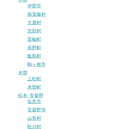
伊那市
南箕輪村
大鹿村
宮田村
箕輪町
辰野町
飯島町
駒ヶ根市
木曽
上松町
木曽町
松本･安曇野
塩尻市
安曇野市
山形村
松川村