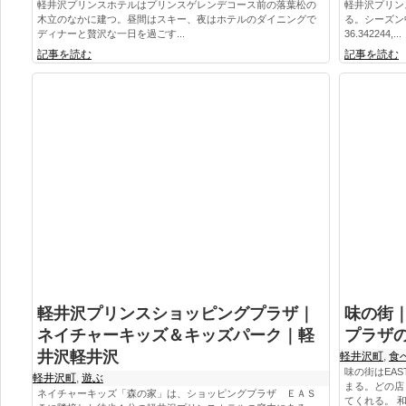
軽井沢プリンスホテルはプリンスゲレンデコース前の落葉松の
軽井沢プリン
木立のなかに建つ。昼間はスキー、夜はホテルのダイニングで
る。シーズン
ディナーと贅沢な一日を過ごす...
36.342244,...
記事を読む
記事を読む
軽井沢プリンスショッピングプラザ｜
味の街
ネイチャーキッズ＆キッズパーク｜軽
プラザ
井沢軽井沢
軽井沢町
,
食
味の街はEA
軽井沢町
,
遊ぶ
まる。どの店
ネイチャーキッズ「森の家」は、ショッピングプラザ ＥＡＳ
てくれる。 和