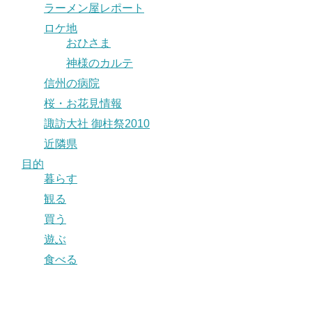
ラーメン屋レポート
ロケ地
おひさま
神様のカルテ
信州の病院
桜・お花見情報
諏訪大社 御柱祭2010
近隣県
目的
暮らす
観る
買う
遊ぶ
食べる