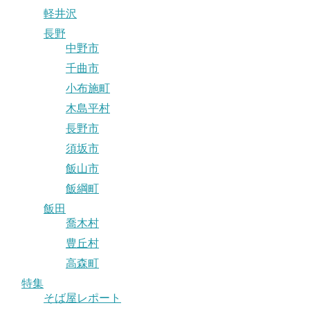
軽井沢
長野
中野市
千曲市
小布施町
木島平村
長野市
須坂市
飯山市
飯綱町
飯田
喬木村
豊丘村
高森町
特集
そば屋レポート