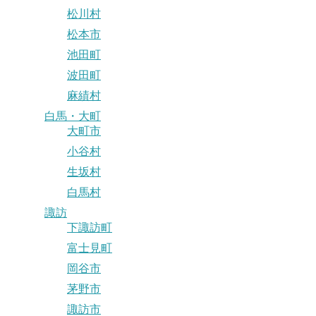
松川村
松本市
池田町
波田町
麻績村
白馬・大町
大町市
小谷村
生坂村
白馬村
諏訪
下諏訪町
富士見町
岡谷市
茅野市
諏訪市