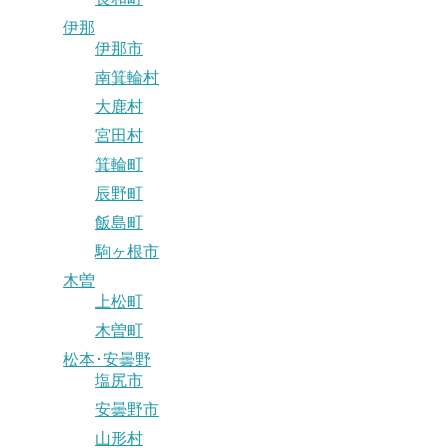
伊那
伊那市
南箕輪村
大鹿村
宮田村
箕輪町
辰野町
飯島町
駒ヶ根市
木曽
上松町
木曽町
松本･安曇野
塩尻市
安曇野市
山形村