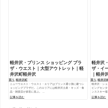
軽井沢・プリンス ショッピング プラ
軽井沢・
ザ・ウエスト｜大型アウトレット｜軽
ザ・イ
井沢町軽井沢
｜軽井
買う
,
軽井沢町
買う
,
軽井沢
ニューウエスト・ウエスト・エリアはプリンス通り側に建つシ
軽井沢・ショ
ョッピングプラザだ。このエリアには軽井沢土産・キッズ・食
ピングセンタ
品・雑貨店が多彩に並ぶ。 ...
ンススキー場、
記事を読む
記事を読む