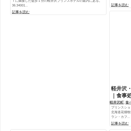
Ｔに隣接した徒歩１分の軽井沢プリンスホテルの庭内にある。
記事を読む
36.34001...
記事を読む
軽井沢・
｜食事
軽井沢町
,
食
プリンスショ
北海道花畑牧場・
ラン・カフ...
記事を読む