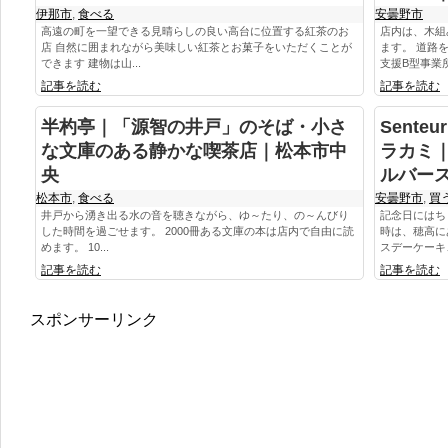
伊那市
,
食べる
安曇野市
高遠の町を一望できる見晴らしの良い高台に位置する紅茶のお
店内は、木組
店 自然に囲まれながら美味しい紅茶とお菓子をいただくことが
ます。 道路
できます 建物は山...
支援B型事業所
記事を読む
記事を読む
半杓亭｜「源智の井戸」のそば・小さ
Sente
な文庫のある静かな喫茶店｜松本市中
ラカミ
央
ルバー
松本市
,
食べる
安曇野市
,
買
井戸から湧き出る水の音を聴きながら、ゆ～たり、の～んびり
記念日にはち
した時間を過ごせます。 2000冊ある文庫の本は店内で自由に読
時は、穂高に
めます。 10...
スデーケーキ、
記事を読む
記事を読む
スポンサーリンク