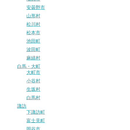
安曇野市
山形村
松川村
松本市
池田町
波田町
麻績村
白馬・大町
大町市
小谷村
生坂村
白馬村
諏訪
下諏訪町
富士見町
岡谷市