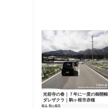
光前寺の春｜７年に一度の御開帳
ダレザクラ｜駒ヶ根市赤穂
観る
,
駒ヶ根市