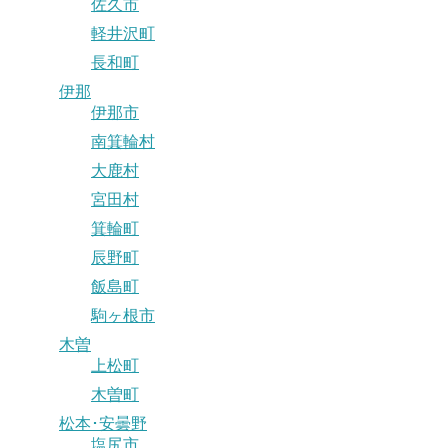
佐久市
軽井沢町
長和町
伊那
伊那市
南箕輪村
大鹿村
宮田村
箕輪町
辰野町
飯島町
駒ヶ根市
木曽
上松町
木曽町
松本･安曇野
塩尻市