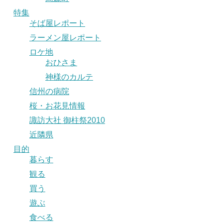
特集
そば屋レポート
ラーメン屋レポート
ロケ地
おひさま
神様のカルテ
信州の病院
桜・お花見情報
諏訪大社 御柱祭2010
近隣県
目的
暮らす
観る
買う
遊ぶ
食べる