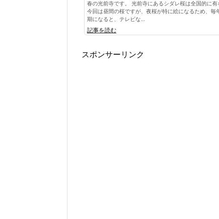
春の光前寺です。 光前寺にあるシダレ桜は全国的に有
今回は昼間の桜ですが、夜桜が特に絵になるため、毎
期になると、テレビな...
記事を読む
スポンサーリンク