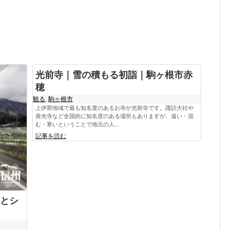
光前寺｜雪の積もる初詣｜駒ヶ根市赤
穂
観る
,
駒ヶ根市
上伊那地域で最も知名度のあるお寺が光前寺です。諏訪大社や
善光寺など全国的に知名度のある場所もありますが、遠い・混
む・寒いということで地元の人...
記事を読む
とシ