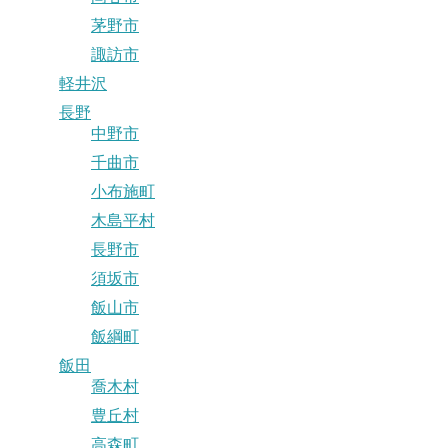
茅野市
諏訪市
軽井沢
長野
中野市
千曲市
小布施町
木島平村
長野市
須坂市
飯山市
飯綱町
飯田
喬木村
豊丘村
高森町