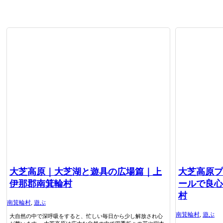
大芝高原｜大芝湖と遊具の広場篇｜上
大芝高原プ
伊那郡南箕輪村
ールで良心
村
南箕輪村
,
遊ぶ
南箕輪村
,
遊ぶ
大自然の中で深呼吸をすると、忙しい毎日から少し解放され心