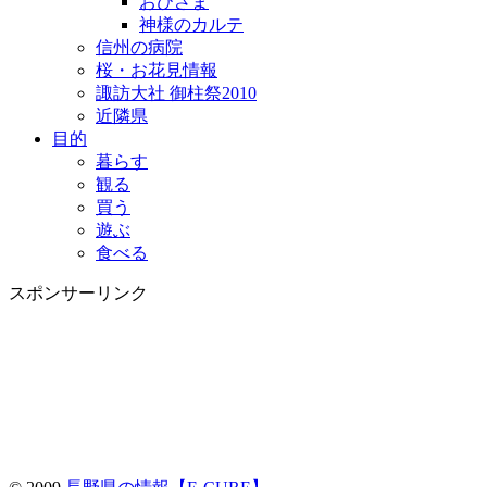
おひさま
神様のカルテ
信州の病院
桜・お花見情報
諏訪大社 御柱祭2010
近隣県
目的
暮らす
観る
買う
遊ぶ
食べる
スポンサーリンク