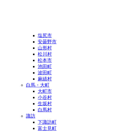
塩尻市
安曇野市
山形村
松川村
松本市
池田町
波田町
麻績村
白馬・大町
大町市
小谷村
生坂村
白馬村
諏訪
下諏訪町
富士見町