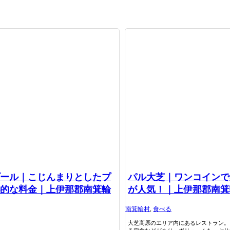
ール｜こじんまりとしたプ
パル大芝｜ワンコインで
的な料金｜上伊那郡南箕輪
が人気！｜上伊那郡南箕
南箕輪村
,
食べる
大芝高原のエリア内にあるレストラン。