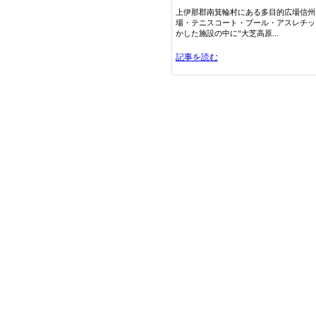
上伊那郡南箕輪村にある多目的広場信州
場・テニスコート・プール・アスレチッ
かした施設の中に“大芝高原...
記事を読む