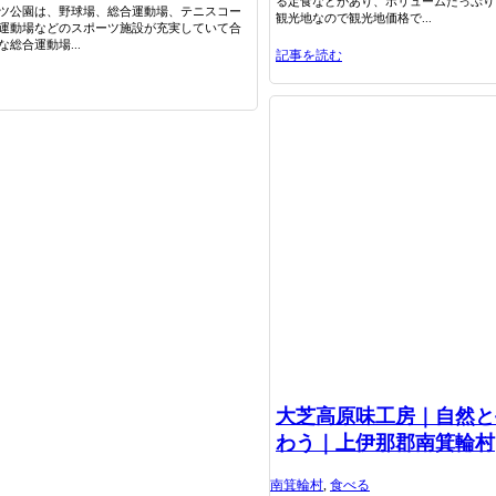
る定食などがあり、ボリュームたっぷり
ツ公園は、野球場、総合運動場、テニスコー
観光地なので観光地価格で...
運動場などのスポーツ施設が充実していて合
総合運動場...
記事を読む
大芝高原味工房｜自然と
わう｜上伊那郡南箕輪村
南箕輪村
,
食べる