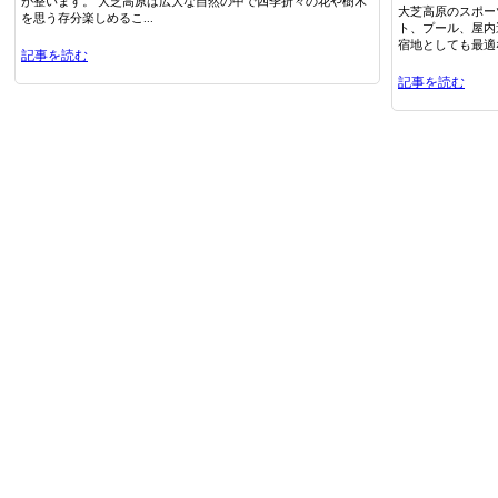
が整います。 大芝高原は広大な自然の中で四季折々の花や樹木
大芝高原のスポー
を思う存分楽しめるこ...
ト、プール、屋内
宿地としても最適な
記事を読む
記事を読む