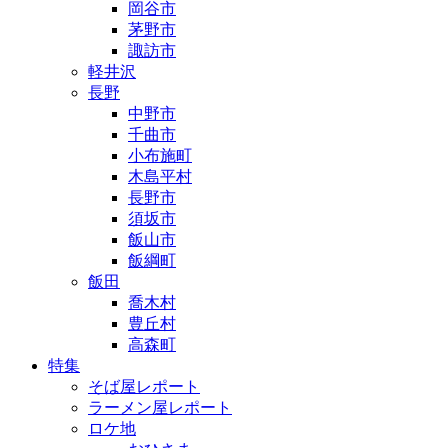
岡谷市
茅野市
諏訪市
軽井沢
長野
中野市
千曲市
小布施町
木島平村
長野市
須坂市
飯山市
飯綱町
飯田
喬木村
豊丘村
高森町
特集
そば屋レポート
ラーメン屋レポート
ロケ地