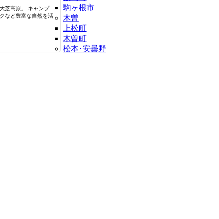
駒ヶ根市
大芝高原。 キャンプ
クなど豊富な自然を活
木曽
上松町
木曽町
松本･安曇野