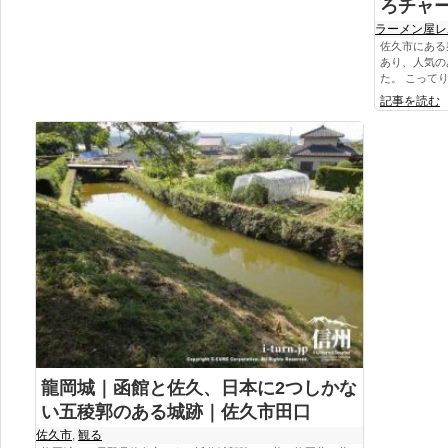
ろチャ
ラーメン屋レ
佐久市にある
あり、人気の
た。 こってりし
記事を読む
龍岡城｜函館と佐久、日本に2つしかな
い五稜郭のある城跡｜佐久市田口
佐久市
,
観る