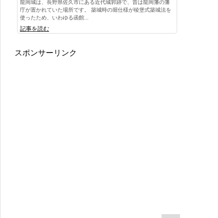
龍岡城は、長野県佐久市にある近代城郭跡で、昔は龍岡藩の藩
庁が置かれていた場所です。 築城時の堀仕様が稜堡式築城法を
使ったため、いわゆる函館...
記事を読む
スポンサーリンク