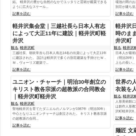
結。 軽井沢の豊かな自然のなかでユッタリと芸術が鑑賞できる
場池の間のお
ように広大なスケール...
別荘が建ち並ぶ。
記事を読む
記事を読む
軽井沢集会堂｜三越社長ら日本人有志
軽井沢
によって大正11年に建設｜軽井沢町軽
時のま
井沢
井沢町
観る
,
軽井沢町
観る
,
軽井沢
三越社長、朝吹常吉ら日本人有志14名の出資によって大正11年
日本人が最初
に建設された。 設計は軽井沢で多くの別荘建築を手掛けたＷ．
（明治26年
Ｍ．ヴォーリズ建築で...
上もの長い...
記事を読む
記事を読む
ユニオン・チャーチ｜明治30年創立の
世界の
キリスト教各宗派の超教派の合同教会
衣装を
｜軽井沢町軽井沢
観る
,
軽井沢
人形美術館に
観る
,
軽井沢町
は創作人形教
聖地軽井沢を育てたダニエルのノルマンが1987年（明治30年）
沢町軽井沢8..
中心となりユニオンチャーチは創立された。 キリスト教各宗派
記事を読む
の超教派の合同...
記事を読む
麺匠 