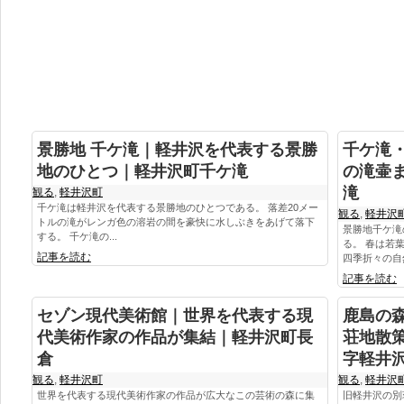
景勝地 千ケ滝｜軽井沢を代表する景勝
千ケ滝
地のひとつ｜軽井沢町千ケ滝
の滝壷
滝
観る
,
軽井沢町
千ケ滝は軽井沢を代表する景勝地のひとつである。 落差20メー
観る
,
軽井沢
トルの滝がレンガ色の溶岩の間を豪快に水しぶきをあげて落下
景勝地千ケ滝
する。 千ケ滝の...
る。 春は若
記事を読む
四季折々の自然
記事を読む
セゾン現代美術館｜世界を代表する現
鹿島の
代美術作家の作品が集結｜軽井沢町長
荘地散
倉
字軽井
観る
,
軽井沢町
観る
,
軽井沢
世界を代表する現代美術作家の作品が広大なこの芸術の森に集
旧軽井沢の別