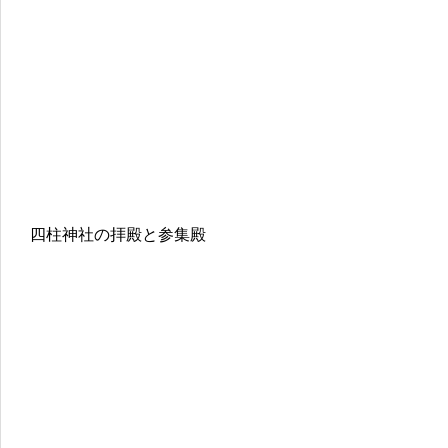
四柱神社の拝殿と参集殿