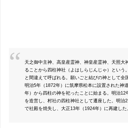
天之御中主神、高皇産霊神、神皇産霊神、天照大
ることから四柱神社（よはしらじんじゃ）という
と間違えて呼ばれる。願いごと結びの神として全
明治5年（1872年）に筑摩県松本に設置された神道
年）から四柱の神を祀ったことに始まる。明治12年
を造営し、村社の四柱神社として遷座した。明治21
で社殿を焼失し、大正13年（1924年）に再建した。一