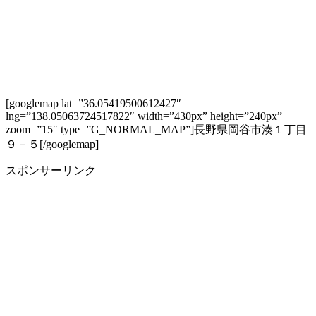
[googlemap lat=”36.05419500612427″
lng=”138.05063724517822″ width=”430px” height=”240px”
zoom=”15″ type=”G_NORMAL_MAP”]長野県岡谷市湊１丁目
９－５[/googlemap]
スポンサーリンク