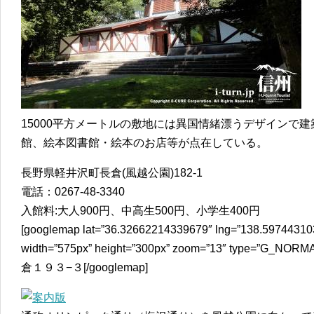
15000平方メートルの敷地には異国情緒漂うデザインで
館、絵本図書館・絵本のお店等が点在している。
長野県軽井沢町長倉(風越公園)182-1
電話：0267-48-3340
入館料:大人900円、中高生500円、小学生400円
[googlemap lat=”36.32662214339679″ lng=”138.597443103
width=”575px” height=”300px” zoom=”13″ type
倉１９３−３[/googlemap]