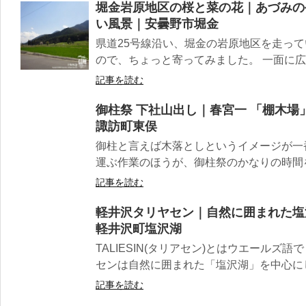
堀金岩原地区の桜と菜の花｜あづみの
い風景｜安曇野市堀金
県道25号線沿い、堀金の岩原地区を走っ
ので、ちょっと寄ってみました。 一面に広
記事を読む
御柱祭 下社山出し｜春宮一 「棚木
諏訪町東俣
御柱と言えば木落としというイメージが一
運ぶ作業のほうが、御柱祭のかなりの時間を
記事を読む
軽井沢タリヤセン｜自然に囲まれた塩
軽井沢町塩沢湖
TALIESIN(タリアセン)とはウエールズ
センは自然に囲まれた「塩沢湖」を中心にし
記事を読む