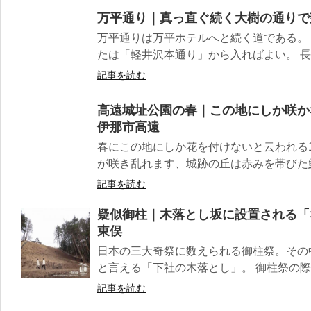
万平通り｜真っ直ぐ続く大樹の通りで
万平通りは万平ホテルへと続く道である。
たは「軽井沢本通り」から入ればよい。 長野
記事を読む
高遠城址公園の春｜この地にしか咲か
伊那市高遠
春にこの地にしか花を付けないと云われる1
が咲き乱れます、城跡の丘は赤みを帯びた鮮や
記事を読む
疑似御柱｜木落とし坂に設置される「
東俣
日本の三大奇祭に数えられる御柱祭。その
と言える「下社の木落とし」。 御柱祭の際は
記事を読む