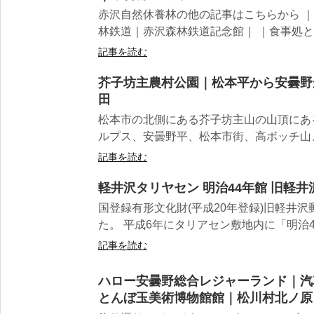
赤沢自然休養林の他の記事はこちらから 
林鉄道｜赤沢森林鉄道記念館｜ ｜食事処とバ
記事を読む
芥子坊主農村公園｜松本平から安曇野
田
松本市の北側にある芥子坊主山の山頂にあ
ルプス、安曇野平、松本市街、高ボッチ山、
記事を読む
軽井沢タリヤセン 明治44年館 旧軽
国登録有形文化財(平成20年登録)旧軽井
た。 平成6年にタリアセン敷地内に「明治44
記事を読む
ハロー安曇野総合レジャーランド｜汽
とんぼ玉美術博物館館｜松川村北ノ原