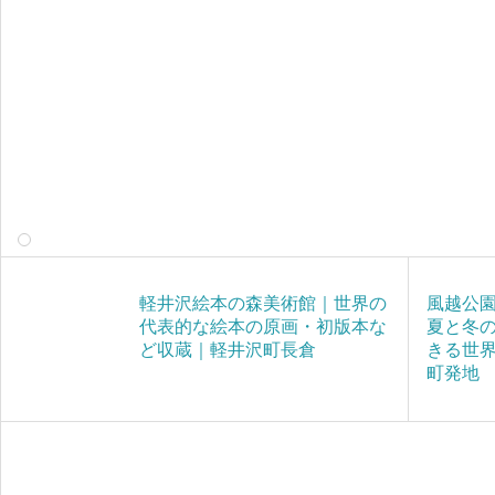
軽井沢絵本の森美術館｜世界の
風越公
代表的な絵本の原画・初版本な
夏と冬
ど収蔵｜軽井沢町長倉
きる世
町発地