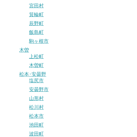
宮田村
箕輪町
辰野町
飯島町
駒ヶ根市
木曽
上松町
木曽町
松本･安曇野
塩尻市
安曇野市
山形村
松川村
松本市
池田町
波田町