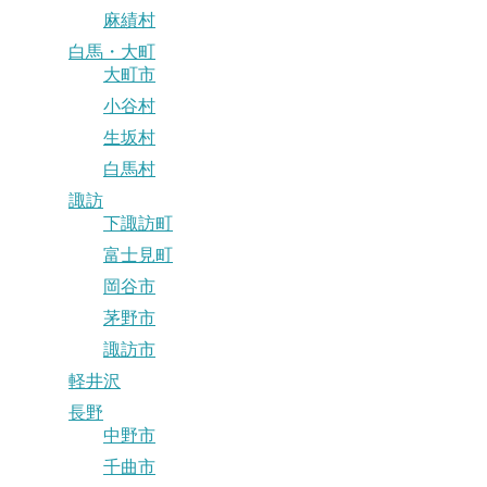
麻績村
白馬・大町
大町市
小谷村
生坂村
白馬村
諏訪
下諏訪町
富士見町
岡谷市
茅野市
諏訪市
軽井沢
長野
中野市
千曲市