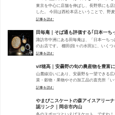
東京を中心に店舗を伸ばし、長野県にも店
した。 今回は西松本店ということで、野麦
記事を読む
田毎庵｜そば通も評価する｢日本一ち
諏訪市中洲にある田毎庵は、「日本一ちっ
のお店です。 棚田(段々の水田)に、いくつも
記事を読む
vif穂高｜安曇野の旬の農産物を豊富
山麓線沿いにあり、安曇野を一望できる広
菜・穀物・果物やその加工品の直売所「いち
記事を読む
やまびこスケートの森アイスアリーナ
認リンク｜岡谷市内山
冬のスポーツといえばスケート。ですね！