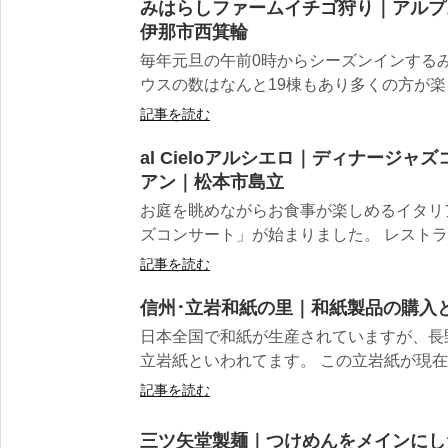
みはらしファームイチゴ狩り｜アルプ
伊那市西箕輪
毎年元旦の午前0時からシーズンインする
ウスの数はなんと19棟もあり多くの方が楽し
記事を読む
al Cieloアルシエロ｜ディナージ
アン｜松本市島立
お庭を眺めながらお食事が楽しめるイタリ
ズコンサート」が始まりました。 レストラ
記事を読む
信州･立岩和紙の里｜和紙製品の購入
日本全国で和紙が生産されていますが、長
立岩紙といわれてます。 この立岩紙が現在、
記事を読む
三ツ矢堂製麺｜つけめんをメインにし