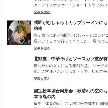
ア・アイスホッケー・ショートトラックの公式
記事を読む
麺匠がむしゃら｜カップラーメンにも
穂南
駒ヶ根市にある“麺匠がむしゃら”はコンビ
店ということで行ってきました。 店内はモダ
記事を読む
北野屋｜中華そばとソースカツ重が有
穂高神社の近くにある老舗食堂。 サービ
地元の常連さんたちも気さくで、初めて来た
記事を読む
国宝松本城合同茶会｜秋晴れの空のも
本市丸の内
毎年「体育の日」には国宝松本城本丸庭園