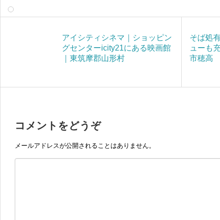
アイシティシネマ｜ショッピン
そば処
グセンターicity21にある映画館
ューも
｜東筑摩郡山形村
市穂高
コメントをどうぞ
メールアドレスが公開されることはありません。