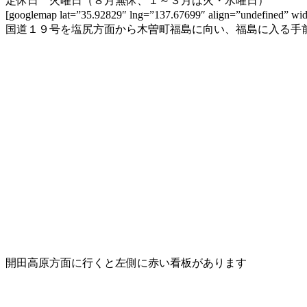
定休日 火曜日（８月無休、１～３月は火・水曜日）
[googlemap lat=”35.92829″ lng=”137.67699″ align=”unde
国道１９号を塩尻方面から木曽町福島に向い、福島に入る手
開田高原方面に行くと左側に赤い看板があります