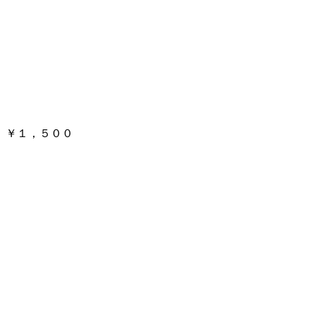
 ￥１，５００