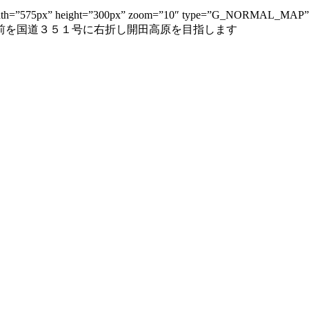
fined” width=”575px” height=”300px” zoom=”10″ type=”G_
前を国道３５１号に右折し開田高原を目指します