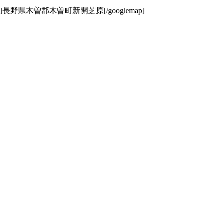
NORMAL_MAP”]長野県木曽郡木曽町新開芝原[/googlemap]