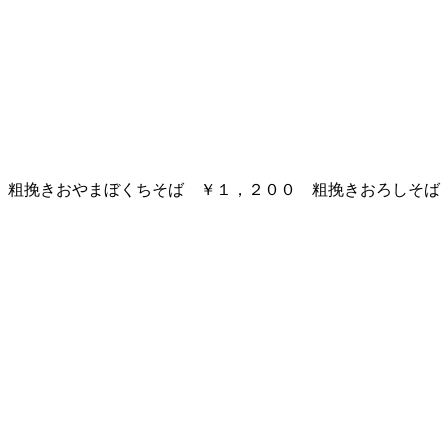
粗挽きおやまぼくちそば ￥１，２００ 粗挽きおろしそば