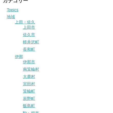
カテゴリー
Topics
地域
上田・佐久
上田市
佐久市
軽井沢町
長和町
伊那
伊那市
南箕輪村
大鹿村
宮田村
箕輪町
辰野町
飯島町