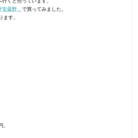
へ行くと売っています。
ザ安曇野」
で買ってみました。
ります。
円。