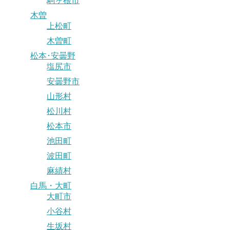
駒ヶ根市
木曽
上松町
木曽町
松本･安曇野
塩尻市
安曇野市
山形村
松川村
松本市
池田町
波田町
麻績村
白馬・大町
大町市
小谷村
生坂村