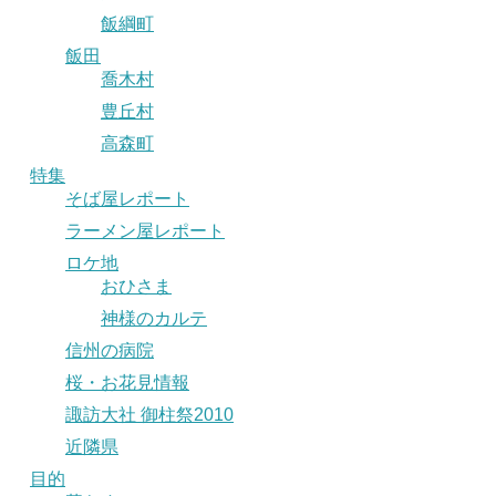
飯綱町
飯田
喬木村
豊丘村
高森町
特集
そば屋レポート
ラーメン屋レポート
ロケ地
おひさま
神様のカルテ
信州の病院
桜・お花見情報
諏訪大社 御柱祭2010
近隣県
目的