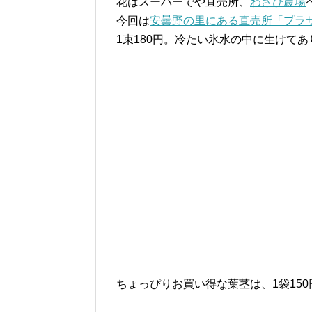
花はスーパーでや直売所、
わさび農場
今回は
安曇野の里にある直売所「プラ
1束180円。冷たい氷水の中に生けてあ
ちょっぴりお買い得な葉茎は、1袋150