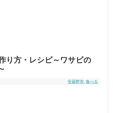
作り方・レシピ～ワサビの
～
安曇野市
,
食べる