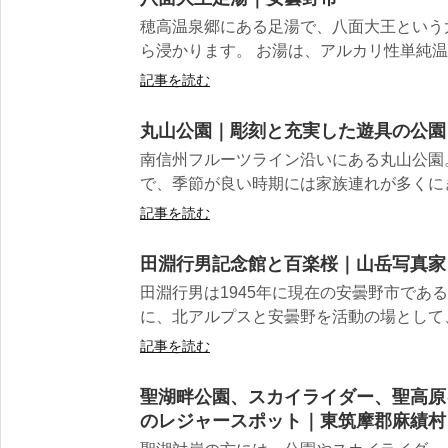
穂高温泉郷にある足湯で、八面大王という
ら浸かります。 お湯は、アルカリ性単純温泉
記事を読む
丸山公園｜彫刻と充実した遊具の公園
南信州フルーツライン沿いにある丸山公園
で、季節が良い時期には家族連れが多くにぎ
記事を読む
田淵行男記念館と百楽桜｜山岳写真家
田淵行男は1945年に現在の安曇野市であ
に、北アルプスと安曇野を活動の場として、
記事を読む
聖湖畔公園、スカイライダー、聖高原
のレジャースポット｜東筑摩郡麻績村