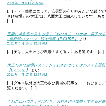
2009 年 6 月 6 日 2:05 AM
[…] ・・・簡単に言うと、安曇野の守り神みたいな感じ
さび農場』の“大王”は、八面大王に由来しています。 あ
[…]
正面に常念岳が見える道｜「おひさま」ロケ地・房子が車
- 長野県のiターン・観光情報【E-CURE】
より:
2011 年 4 月 15 日 12:31 AM
[…] 実は、大王わさび農場のすぐ近くにある道です。 […]
大王わさび農場レストラン｜わさびづくしグルメ｜安曇野市
【E-CURE】
より:
2011 年 4 月 17 日 12:37 AM
[…] グルメ以外は大王わさび農場の記事を、 「おひさ
覧ください。 […]
こねこねハウス｜そば打ち、おやき作り体験もできるお蕎麦