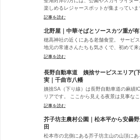
聖湖対岸の方には、公園やスカイライダー
楽しめるレジャースポットが集まっています。
記事を読む
北野屋｜中華そばとソースカツ重が有
穂高神社の近くにある老舗食堂。 サービ
地元の常連さんたちも気さくで、初めて来た
記事を読む
長野自動車道 姨捨サービスエリア(
実｜千曲市八幡
姨捨SA（下り線）は長野自動車道の麻績I
リアです。 ここから見える夜景は見事なこと
記事を読む
芥子坊主農村公園｜松本平から安曇野
田
松本市の北側にある芥子坊主山の山頂にあ