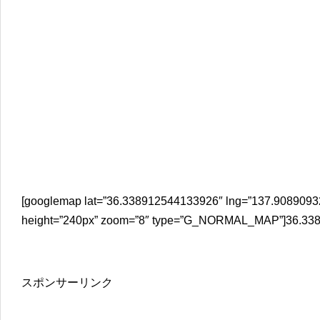
[googlemap lat=”36.338912544133926″ lng=”137.9089093
height=”240px” zoom=”8″ type=”G_NORMAL_MAP”]36.338
スポンサーリンク