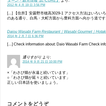
ターン・観光情報【E-CURE】
より:
2012 年 4 月 19 日 3:56 PM
[…] 【住所】安曇野市穂高3029-1 アクセス方法はいろ
のある通り、白馬・大町方面から豊科方面へ向かう道です。 
Daiou Wasabi Farm Restaurant｜Wasabi Gourmet｜Hotaka
2014 年 2 月 7 日 6:36 PM
[…] Check information about: Daio Wasabi Farm Check inf
通りすがり
より:
2014 年 9 月 21 日 10:00 PM
×「わさび畑が永遠と続いています」
○「わさび畑が延々と続いています」
正しい日本語を使いましょう。
コメントをどうぞ