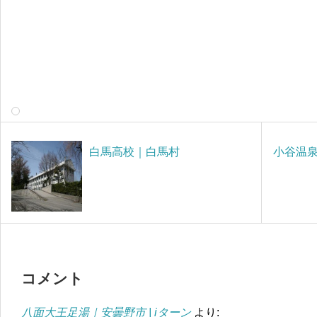
白馬高校｜白馬村
小谷温
コメント
八面大王足湯｜安曇野市 | iターン
より: