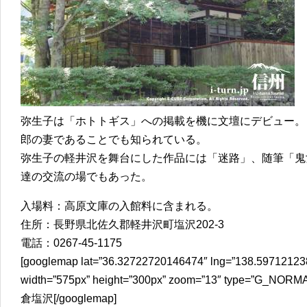
弥生子は「ホトトギス」への掲載を機に文壇にデビュー。
郎の妻であることでも知られている。
弥生子の軽井沢を舞台にした作品には「迷路」、随筆「鬼
達の交流の場でもあった。
入場料：高原文庫の入館料に含まれる。
住所：長野県北佐久郡軽井沢町塩沢202-3
電話：0267-45-1175
[googlemap lat=”36.32722720146474″ lng=”138.597121238
width=”575px” height=”300px” zoom=”13″ type
倉塩沢[/googlemap]