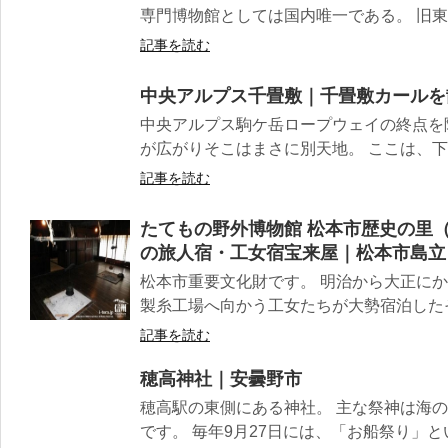
専門博物館としては国内唯一である。 旧東ド
記事を読む
中央アルプス千畳敷｜千畳敷カールを
中央アルプス駒ケ岳ロープウェイの終点を
が広がりそこはまさに別天地。 ここは、下
記事を読む
たてもの野外博物館 松本市歴史の里
の旅人宿・工女宿宝来屋｜松本市島立
松本市重要文化財です。 明治から大正に
製糸工場へ向かう工女たちが大勢宿泊したそう
記事を読む
穂高神社｜安曇野市
穂高駅の東側にある神社。 主な祭神は海
です。 毎年9月27日には、「お船祭り」と