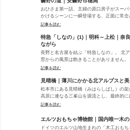
曇野の道｜安曇野市穂高
おひさま第一話、主婦の原口房子がスーパ
かけるシーンに一瞬登場する、正面に常念岳
記事を読む
特急「しなの」(1)｜明科～上松｜奈
ながら
長野と名古屋を結ぶ「特急しなの」。 北
窓からの風景は飽きることがありません。 安
記事を読む
見晴橋｜薄川にかかる北アルプスと美
松本市にある見晴橋（みはらしばし）の架か
高原に連なる三峯山を源流とし、最終的には
記事を読む
エルツおもちゃ博物館｜国内唯一木の
ドイツのエルツ山地生まれの「木工おもち