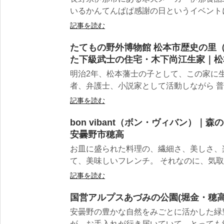
いるかんてんぱぱ感謝の日というイベントに行
記事を読む
たてもの野外博物館 松本市歴史の里
た下級武士の住宅・木下尚江生家｜松
明治2年、松本藩士の子として、この家に
者、弁護士、小説家として活動しながら 普通
記事を読む
bon vibant（ボン・ヴィバン）
安曇野市穂高
お皿に盛られた料理の、繊細さ、美しさ、
て、美味しいフレンチ。 それなのに、気取っ
記事を読む
国営アルプスあづみの公園(堀金・穂高
安曇野の豊かな自然をみごとに活かした緑
が、お手入れが行き届いていて、とっても綺