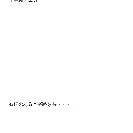
石碑のあるＹ字路を右へ・・・