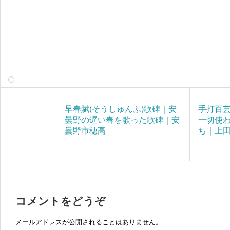
早春賦(そうしゅんふ)歌碑｜安
手打百
曇野の遅い春を歌った歌碑｜安
一切使わ
曇野市穂高
ち｜上
コメントをどうぞ
メールアドレスが公開されることはありません。