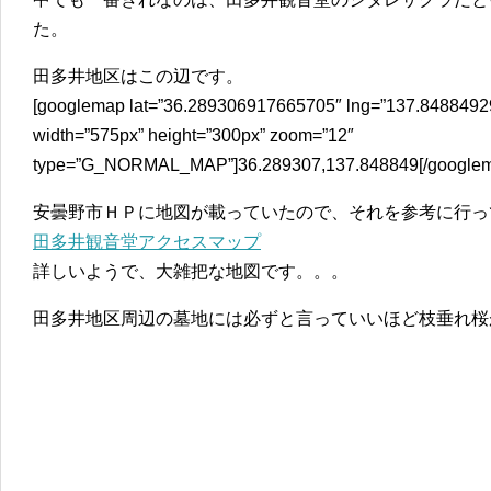
た。
田多井地区はこの辺です。
[googlemap lat=”36.289306917665705″ lng=”137.84884929
width=”575px” height=”300px” zoom=”12″
type=”G_NORMAL_MAP”]36.289307,137.848849[/google
安曇野市ＨＰに地図が載っていたので、それを参考に行っ
田多井観音堂アクセスマップ
詳しいようで、大雑把な地図です。。。
田多井地区周辺の墓地には必ずと言っていいほど枝垂れ桜