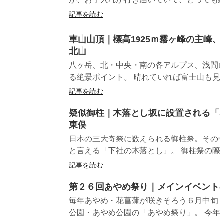
記事を読む
車山山頂｜標高1925ｍ霧ヶ峰の主峰
北山
八ヶ岳、北・中央・南の各アルプス、浅間
る絶景ポイント。 晴れていれば富士山も見え
記事を読む
疑似御柱｜木落とし坂に設置される「
東俣
日本の三大奇祭に数えられる御柱祭。その
と言える「下社の木落とし」。 御柱祭の際は
記事を読む
第２６回あやめ祭り｜メインイベント
毎年あやめ・花菖蒲が咲きそろう６月中旬
公園・あやめ公園の「あやめ祭り」。 今年は6