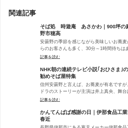
関連記事
そば処 時遊庵 あさかわ｜900坪
野市穂高
安曇野の季節を感じながら美味しいお蕎麦
らのお客さんも多く、30分～1時間待ちはあ
記事を読む
NHK朝の連続テレビ小説｢おひさま｣
勧めそば屋特集
信州安曇野と言えば、お蕎麦が有名ですが、
ドラのストーリーが主演は井上真央、舞台は
記事を読む
かんてんぱぱ感謝の日｜伊那食品工業
春近
長野県伊那市にある寒天メーカー伊那食品