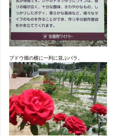
ブドウ畑の横に一列に並ぶバラ。