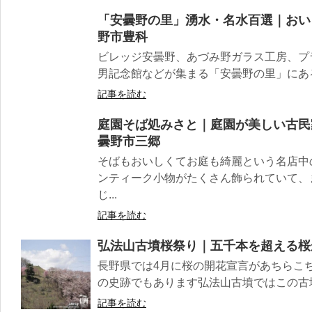
「安曇野の里」湧水・名水百選｜おい
野市豊科
ビレッジ安曇野、あづみ野ガラス工房、プ
男記念館などが集まる「安曇野の里」にある
記事を読む
庭園そば処みさと｜庭園が美しい古民
曇野市三郷
そばもおいしくてお庭も綺麗という名店中
ンティーク小物がたくさん飾られていて、
じ...
記事を読む
弘法山古墳桜祭り｜五千本を超える桜
長野県では4月に桜の開花宣言があちらこ
の史跡でもあります弘法山古墳ではこの古墳
記事を読む