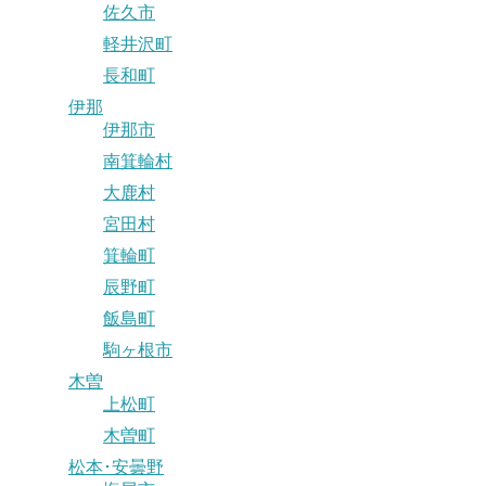
佐久市
軽井沢町
長和町
伊那
伊那市
南箕輪村
大鹿村
宮田村
箕輪町
辰野町
飯島町
駒ヶ根市
木曽
上松町
木曽町
松本･安曇野