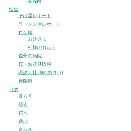
高森町
特集
そば屋レポート
ラーメン屋レポート
ロケ地
おひさま
神様のカルテ
信州の病院
桜・お花見情報
諏訪大社 御柱祭2010
近隣県
目的
暮らす
観る
買う
遊ぶ
食べる