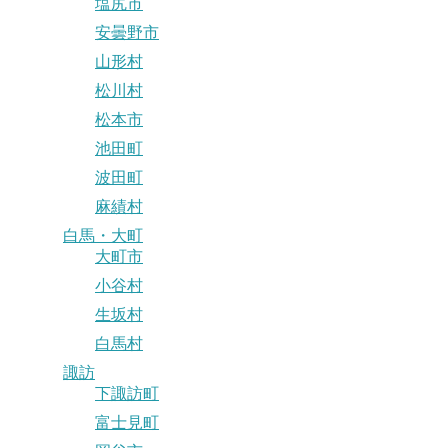
塩尻市
安曇野市
山形村
松川村
松本市
池田町
波田町
麻績村
白馬・大町
大町市
小谷村
生坂村
白馬村
諏訪
下諏訪町
富士見町