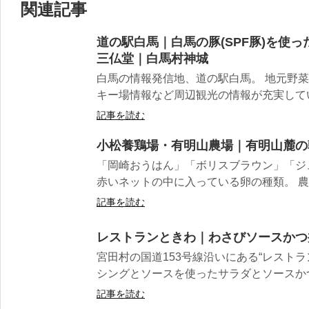
関連記事
道の駅白馬｜白馬の豚(SPF豚)を使
三仏堂｜白馬村神城
白馬の情報発信地、道の駅白馬。 地元野
キー場情報など周辺観光の情報が充実していま
記事を読む
小松養鶏場・有明山農場｜有明山麓の
「岡崎おうはん」「ボリスブラウン」「ジ
赤いネットの中に入っている卵の種類。 農場
記事を読む
レストランときわ｜わさびソースかつ
宮田村の国道153号線沿いにある“レストラ
シングとソースを使ったサラダとソースかつ丼
記事を読む