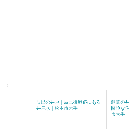
辰巳の井戸｜辰巳御殿跡にある
鯛萬の
井戸水｜松本市大手
閑静な
市大手