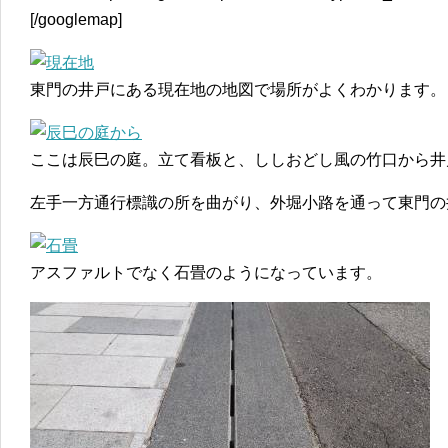
[/googlemap]
東門の井戸にある現在地の地図で場所がよくわかります。
ここは辰巳の庭。立て看板と、ししおどし風の竹口から井
左手一方通行標識の所を曲がり、外堀小路を通って東門の
アスファルトでなく石畳のようになっています。