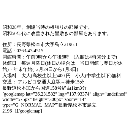
昭和28年、創建当時の板張りの部屋です。
昭和50年代に改善された畳敷きの部屋もあります。
住所：長野県松本市大字島立2196-1
電話：0263-47-4515
開館時間：午前9時から午後5時 (入館は4時30分まで)
休館日：毎週月曜日(休日の場合は、当日開館し翌日が休
館)・年末年始(12月29日から1月3日)
入場料：大人(高校生以上)400 円 小人(中学生以下)無料
交通： アルピコ交通大庭駅→徒歩15分
長野道松本ICから国道158号経由1km3分
[googlemap lat=”36.231582″ lng=”137.93374″ align=”undefined”
width=”575px” height=”300px” zoom=”14″
type=”G_NORMAL_MAP”]長野県松本市島立
2196−1[/googlemap]