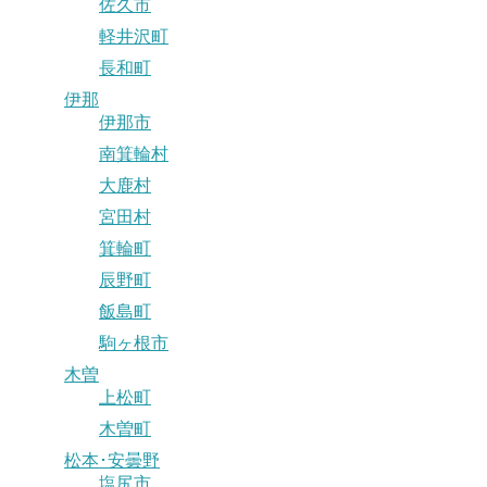
佐久市
軽井沢町
長和町
伊那
伊那市
南箕輪村
大鹿村
宮田村
箕輪町
辰野町
飯島町
駒ヶ根市
木曽
上松町
木曽町
松本･安曇野
塩尻市