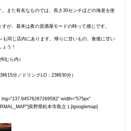
す。また有名なものでは、長さ30センチほどの海老を使
ますが、基本は夜の居酒屋モードの時って感じです。
ワンも同じ店内にあります。帰りに甘いもの、食後に甘い
しょう！
信州むら内）
3時15分／ドリンクLO：23時30分）
 lng=”137.94576287269592″ width=”575px”
”G_NORMAL_MAP”]長野県松本市島立１[/googlemap]