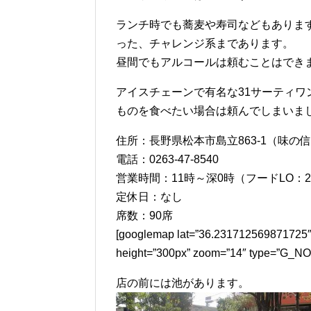
ランチ時でも蕎麦や寿司などもありま
った、チャレンジ系まであります。
昼間でもアルコールは頼むことはでき
アイスチェーンで有名な31サーティ
ものを食べたい場合は頼んでしまいま
住所：長野県松本市島立863-1（味の
電話：0263-47-8540
営業時間：11時～深0時（フードLO：2
定休日：なし
席数：90席
[googlemap lat=”36.231712569871725″
height=”300px” zoom=”14″ type=
店の前には池があります。