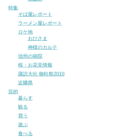
特集
そば屋レポート
ラーメン屋レポート
ロケ地
おひさま
神様のカルテ
信州の病院
桜・お花見情報
諏訪大社 御柱祭2010
近隣県
目的
暮らす
観る
買う
遊ぶ
食べる