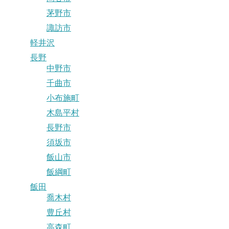
茅野市
諏訪市
軽井沢
長野
中野市
千曲市
小布施町
木島平村
長野市
須坂市
飯山市
飯綱町
飯田
喬木村
豊丘村
高森町