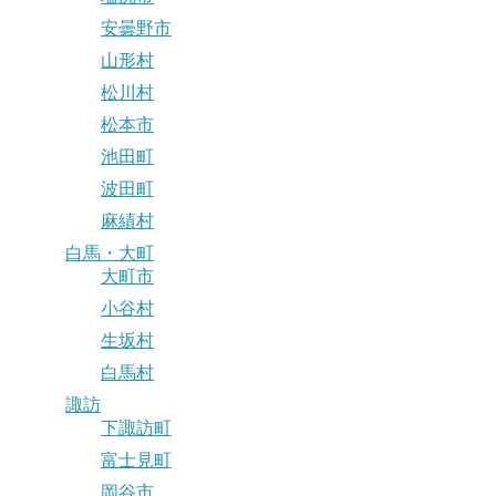
安曇野市
山形村
松川村
松本市
池田町
波田町
麻績村
白馬・大町
大町市
小谷村
生坂村
白馬村
諏訪
下諏訪町
富士見町
岡谷市