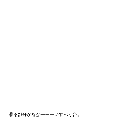
滑る部分がながーーーいすべり台。