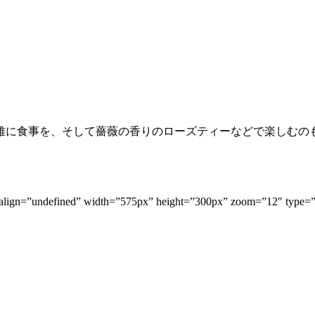
雅に食事を、そして薔薇の香りのローズティーなどで楽しむの
8055573″ align=”undefined” width=”575px” height=”300p