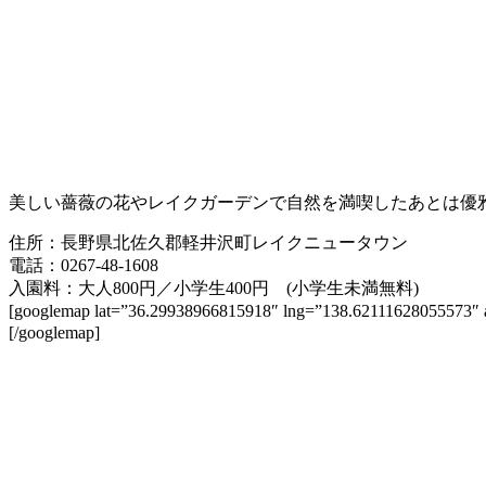
美しい薔薇の花やレイクガーデンで自然を満喫したあとは優
住所：長野県北佐久郡軽井沢町レイクニュータウン
電話：0267-48-1608
入園料：大人800円／小学生400円 (小学生未満無料)
[googlemap lat=”36.29938966815918″ lng=”138.6211162
[/googlemap]