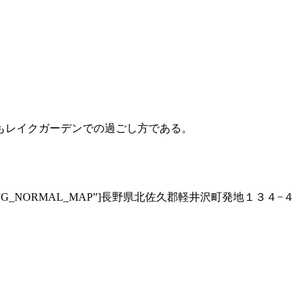
もレイクガーデンでの過ごし方である。
x” zoom=”12″ type=”G_NORMAL_MAP”]長野県北佐久郡軽井沢町発地１３４−４