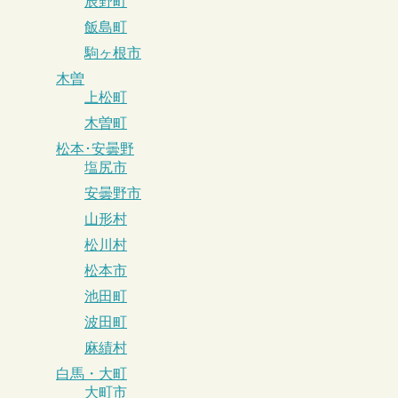
辰野町
飯島町
駒ヶ根市
木曽
上松町
木曽町
松本･安曇野
塩尻市
安曇野市
山形村
松川村
松本市
池田町
波田町
麻績村
白馬・大町
大町市