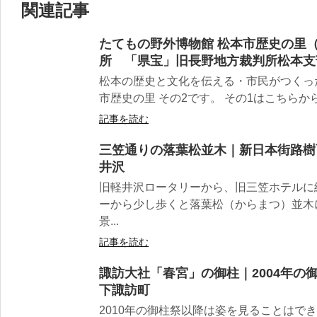
関連記事
たてもの野外博物館 松本市歴史の里
所 「県宝」旧長野地方裁判所松本支
松本の歴史と文化を伝える・市民がつくった
市歴史の里 その2です。 その1はこちらから、
記事を読む
三笠通りの落葉松並木｜新日本街路樹
井沢
旧軽井沢ロータリーから、旧三笠ホテルに
ーから少し歩くと落葉松（からまつ）並木
景...
記事を読む
諏訪大社「春宮」の御柱｜2004年の
下諏訪町
2010年の御柱祭以降は姿を見ることはでき