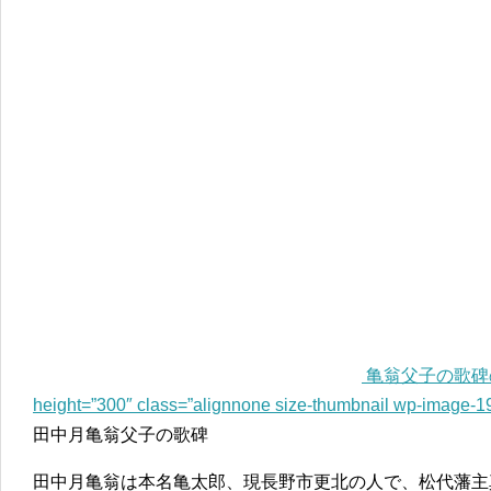
亀翁父子の歌碑の説明
height=”300″ class=”alignnone size-thumbnail wp-image-1
田中月亀翁父子の歌碑
田中月亀翁は本名亀太郎、現長野市更北の人で、松代藩主