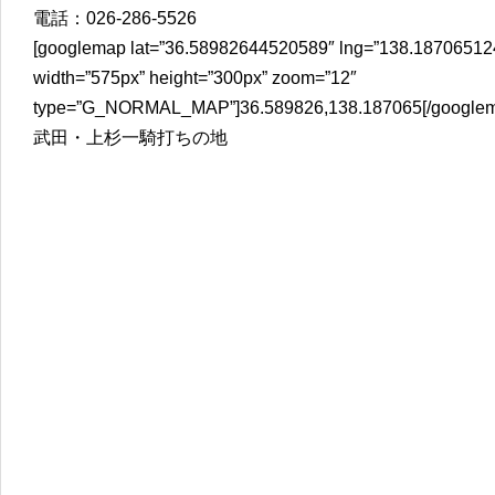
電話：026-286-5526
[googlemap lat=”36.58982644520589″ lng=”138.187065124
width=”575px” height=”300px” zoom=”12″
type=”G_NORMAL_MAP”]36.589826,138.187065[/google
武田・上杉一騎打ちの地