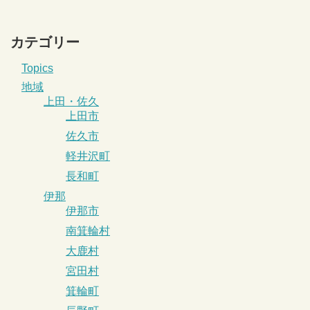
カテゴリー
Topics
地域
上田・佐久
上田市
佐久市
軽井沢町
長和町
伊那
伊那市
南箕輪村
大鹿村
宮田村
箕輪町