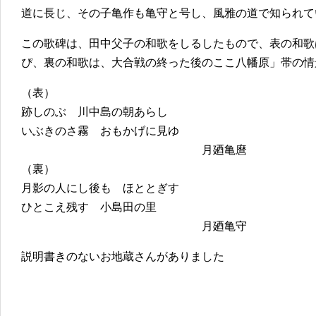
道に長じ、その子亀作も亀守と号し、風雅の道で知られて
この歌碑は、田中父子の和歌をしるしたもので、表の和歌
ぴ、裏の和歌は、大合戦の終った後のここ八幡原」帯の情
（表）
跡しのぶ 川中島の朝あらし
いぶきのさ霧 おもかげに見ゆ
月廼亀麿
（裏）
月影の人にし後も ほととぎす
ひとこえ残す 小島田の里
月廼亀守
説明書きのないお地蔵さんがありました