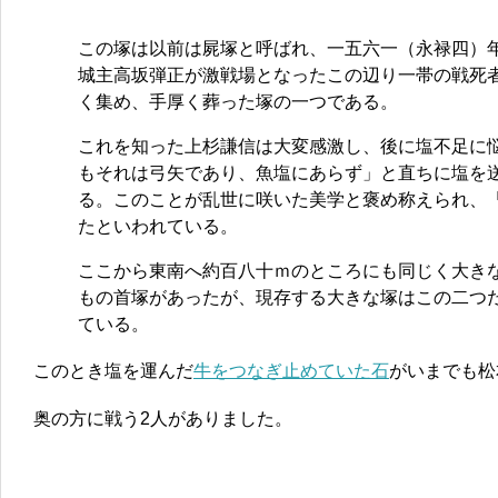
この塚は以前は屍塚と呼ばれ、一五六一（永禄四）
城主高坂弾正が激戦場となったこの辺り一帯の戦死
く集め、手厚く葬った塚の一つである。
これを知った上杉謙信は大変感激し、後に塩不足に
もそれは弓矢であり、魚塩にあらず」と直ちに塩を
る。このことが乱世に咲いた美学と褒め称えられ、
たといわれている。
ここから東南へ約百八十ｍのところにも同じく大き
もの首塚があったが、現存する大きな塚はこの二つ
ている。
このとき塩を運んだ
牛をつなぎ止めていた石
がいまでも松
奥の方に戦う2人がありました。