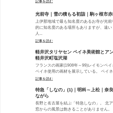
記事を読む
光前寺｜雪の積もる初詣｜駒ヶ根市赤
上伊那地域で最も知名度のあるお寺が光前
的に知名度のある場所もありますが、遠い
人...
記事を読む
軽井沢タリヤセン ペイネ美術館とア
軽井沢町塩沢湖
フランスの画家(1908年～99)レイモン
ペイネ使用の画材を展示している。 ペイネは
記事を読む
特急「しなの」(1)｜明科～上松｜奈
ながら
長野と名古屋を結ぶ「特急しなの」。 北
窓からの風景は飽きることがありません。 安