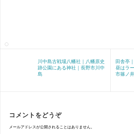
川中島古戦場八幡社｜八幡原史
田舎亭
跡公園にある神社｜長野市川中
昼はラ
島
市篠ノ
コメントをどうぞ
メールアドレスが公開されることはありません。