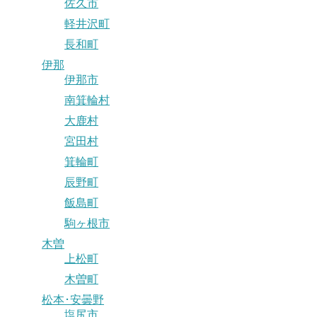
佐久市
軽井沢町
長和町
伊那
伊那市
南箕輪村
大鹿村
宮田村
箕輪町
辰野町
飯島町
駒ヶ根市
木曽
上松町
木曽町
松本･安曇野
塩尻市