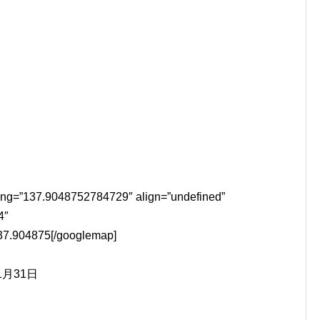
lng=”137.9048752784729″ align=”undefined”
4″
7.904875[/googlemap]
1月31日