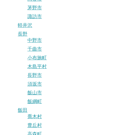
茅野市
諏訪市
軽井沢
長野
中野市
千曲市
小布施町
木島平村
長野市
須坂市
飯山市
飯綱町
飯田
喬木村
豊丘村
高森町