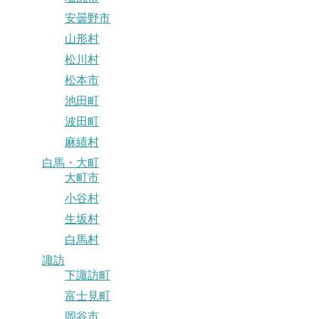
安曇野市
山形村
松川村
松本市
池田町
波田町
麻績村
白馬・大町
大町市
小谷村
生坂村
白馬村
諏訪
下諏訪町
富士見町
岡谷市