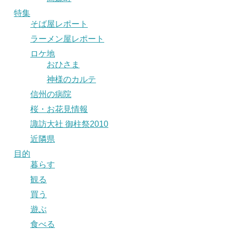
特集
そば屋レポート
ラーメン屋レポート
ロケ地
おひさま
神様のカルテ
信州の病院
桜・お花見情報
諏訪大社 御柱祭2010
近隣県
目的
暮らす
観る
買う
遊ぶ
食べる