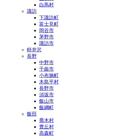
白馬村
諏訪
下諏訪町
富士見町
岡谷市
茅野市
諏訪市
軽井沢
長野
中野市
千曲市
小布施町
木島平村
長野市
須坂市
飯山市
飯綱町
飯田
喬木村
豊丘村
高森町