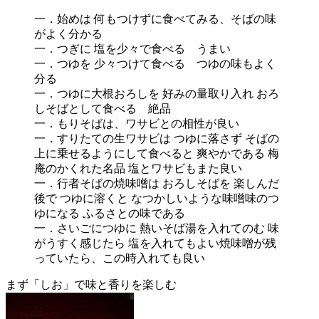
一．始めは 何もつけずに食べてみる、そばの味
がよく分かる
一．つぎに 塩を少々で食べる うまい
一．つゆを 少々つけて食べる つゆの味もよく
分る
一．つゆに大根おろしを 好みの量取り入れ おろ
しそばとして食べる 絶品
一．もりそばは、ワサビとの相性が良い
一．すりたての生ワサビは つゆに落さず そばの
上に乗せるようにして食べると 爽やかである 梅
庵のかくれた名品 塩とワサビもまた良い
一．行者そばの焼味噌は おろしそばを 楽しんだ
後で つゆに溶くと なつかしいような味噌味のつ
ゆになる ふるさとの味である
一．さいごにつゆに 熱いそば湯を入れてのむ 味
がうすく感じたら 塩を入れてもよい焼味噌が残
っていたら、この時入れても良い
まず「しお」で味と香りを楽しむ