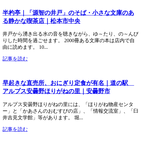
半杓亭｜「源智の井戸」のそば・小さな文庫のあ
る静かな喫茶店｜松本市中央
井戸から湧き出る水の音を聴きながら、ゆ～たり、の～んび
りした時間を過ごせます。 2000冊ある文庫の本は店内で自
由に読めます。 10...
記事を読む
早起きな直売所、おにぎり定食が有名｜道の駅
アルプス安曇野ほりがねの里｜安曇野市
アルプス安曇野ほりがねの里には、「ほりがね物産センタ
ー」と「かあさんのおむすびの店」、「情報交流室」、「臼
井吉見文学館」等があります。 堀...
記事を読む