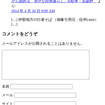
から始める、幸せな田舎暮らし。in松本・安曇野
よ
り:
2014 年 4 月 26 日 9:09 AM
[…] 伊那地方の行者そば （画像引用元：信州i-turn）
[…]
コメントをどうぞ
メールアドレスが公開されることはありません。
名前
メール
サイト