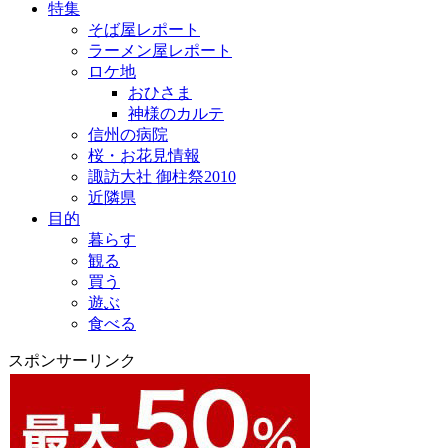
特集
そば屋レポート
ラーメン屋レポート
ロケ地
おひさま
神様のカルテ
信州の病院
桜・お花見情報
諏訪大社 御柱祭2010
近隣県
目的
暮らす
観る
買う
遊ぶ
食べる
スポンサーリンク