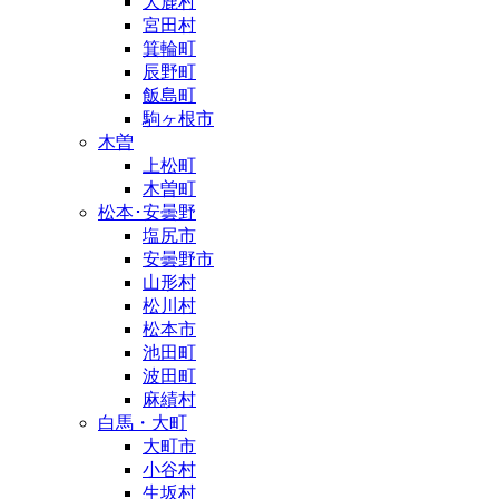
大鹿村
宮田村
箕輪町
辰野町
飯島町
駒ヶ根市
木曽
上松町
木曽町
松本･安曇野
塩尻市
安曇野市
山形村
松川村
松本市
池田町
波田町
麻績村
白馬・大町
大町市
小谷村
生坂村