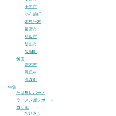
千曲市
小布施町
木島平村
長野市
須坂市
飯山市
飯綱町
飯田
喬木村
豊丘村
高森町
特集
そば屋レポート
ラーメン屋レポート
ロケ地
おひさま