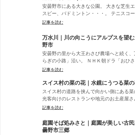
安曇野市にある大きな公園。 大きな芝生
スビー、バドミントン・・・。 テニスコート
記事を読む
万水川｜川の向こうにアルプスを望む
野市
安曇野の里から大王わさび農場へと続く、万
らぎの小路」沿い。 ＮＨＫ朝ドラ「おひさま
記事を読む
スイス村の菜の花｜水鏡にうつる菜の
スイス村の道路を挟んで向かい側にある菜
光客向けのレストランや地元のお土産屋さん
記事を読む
庭園そば処みさと｜庭園が美しい古民
曇野市三郷