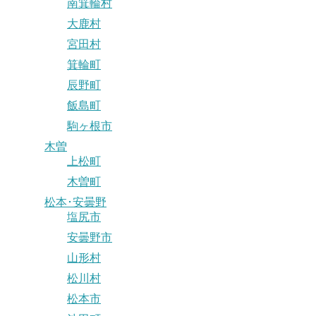
南箕輪村
大鹿村
宮田村
箕輪町
辰野町
飯島町
駒ヶ根市
木曽
上松町
木曽町
松本･安曇野
塩尻市
安曇野市
山形村
松川村
松本市