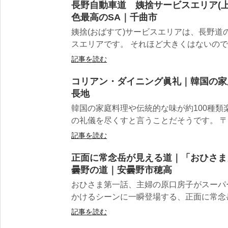
長野自動車道 姨捨サービスエリア(
色最高のSA｜千曲市
姨捨(おばすて)サービスエリアは、長野道の
スエリアです。 それほど大きくはないのです
記事を読む
コリアン・ダイニング眞礼｜韓国の家
長地
韓国の家庭料理や伝統的な味が約100種
の礼儀を尽くすと言うことだそうです。 〒394-
記事を読む
正面に常念岳が見える道｜「おひさま
曇野の道｜安曇野市穂高
おひさま第一話、主婦の原口房子がスーパ
かけるシーンに一瞬登場する、正面に常念岳
記事を読む