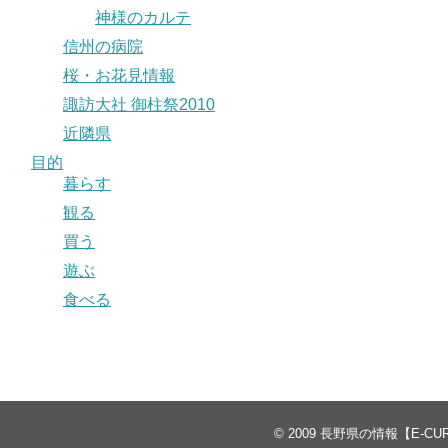
神様のカルテ
信州の病院
桜・お花見情報
諏訪大社 御柱祭2010
近隣県
目的
暮らす
観る
買う
遊ぶ
食べる
© 2009
長野県の情報【E-CU