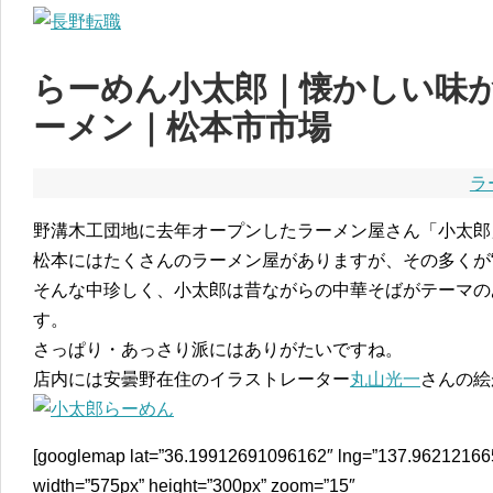
らーめん小太郎｜懐かしい味
ーメン｜松本市市場
ラ
野溝木工団地に去年オープンしたラーメン屋さん「小太郎
松本にはたくさんのラーメン屋がありますが、その多くが“
そんな中珍しく、小太郎は昔ながらの中華そばがテーマの
す。
さっぱり・あっさり派にはありがたいですね。
店内には安曇野在住のイラストレーター
丸山光一
さんの絵
[googlemap lat=”36.19912691096162″ lng=”137.962121665
width=”575px” height=”300px” zoom=”15″