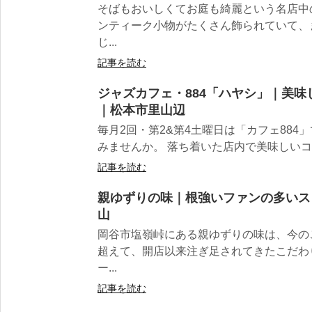
そばもおいしくてお庭も綺麗という名店中
ンティーク小物がたくさん飾られていて、
じ...
記事を読む
ジャズカフェ・884「ハヤシ」｜美
｜松本市里山辺
毎月2回・第2&第4土曜日は「カフェ88
みませんか。 落ち着いた店内で美味しいコー
記事を読む
親ゆずりの味｜根強いファンの多いス
山
岡谷市塩嶺峠にある親ゆずりの味は、今の
超えて、開店以来注ぎ足されてきたこだわ
ー...
記事を読む