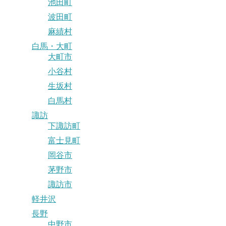
池田町
波田町
麻績村
白馬・大町
大町市
小谷村
生坂村
白馬村
諏訪
下諏訪町
富士見町
岡谷市
茅野市
諏訪市
軽井沢
長野
中野市