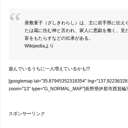
座敷童子（ざしきわらし）は、主に岩手県に伝え
たは蔵に住む神と言われ、家人に悪戯を働く、見
富をもたらすなどの伝承がある。
Wikipediaより
遊んでいるうちに一人増えているかも!?
[googlemap lat=”35.87945352318354″ lng=”137.922363281
zoom=”13″ type=”G_NORMAL_MAP”]長野県伊那市西箕
スポンサーリンク