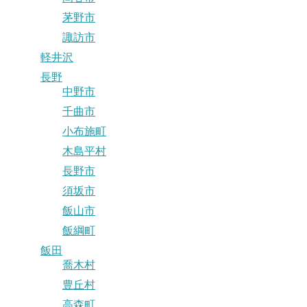
茅野市
諏訪市
軽井沢
長野
中野市
千曲市
小布施町
木島平村
長野市
須坂市
飯山市
飯綱町
飯田
喬木村
豊丘村
高森町