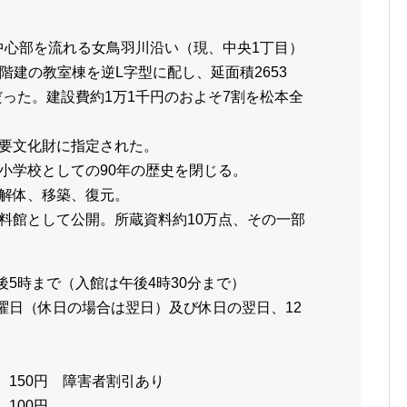
の中心部を流れる女鳥羽川沿い（現、中央1丁目）
階建の教室棟を逆L字型に配し、延面積2653
だった。建設費約1万1千円のおよそ7割を松本全
の重要文化財に指定された。
校。小学校としての90年の歴史を閉じる。
地へ解体、移築、復元。
育資料館として公開。所蔵資料約10万点、その一部
後5時まで（入館は午後4時30分まで）
月曜日（休日の場合は翌日）及び休日の翌日、12
、150円 障害者割引あり
100円