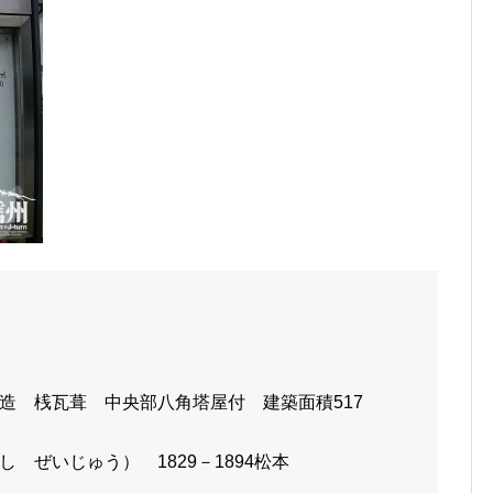
造 桟瓦葺 中央部八角塔屋付 建築面積517
 ぜいじゅう） 1829－1894松本