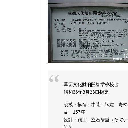
重要文化財旧開智学校校舎
昭和36年3月23日指定
規模・構造：木造二階建 寄棟
㎡ 157坪
設計・施工：立石清重（たていし
沿革