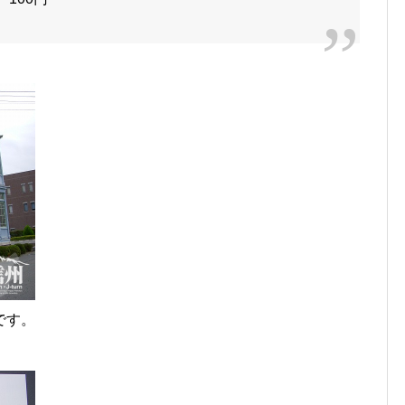
。
です。