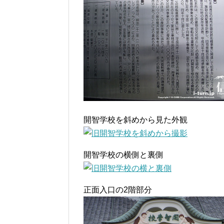
開智学校を斜めから見た外観
開智学校の横側と裏側
正面入口の2階部分