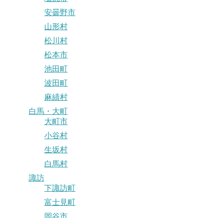
安曇野市
山形村
松川村
松本市
池田町
波田町
麻績村
白馬・大町
大町市
小谷村
生坂村
白馬村
諏訪
下諏訪町
富士見町
岡谷市