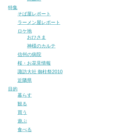
特集
そば屋レポート
ラーメン屋レポート
ロケ地
おひさま
神様のカルテ
信州の病院
桜・お花見情報
諏訪大社 御柱祭2010
近隣県
目的
暮らす
観る
買う
遊ぶ
食べる