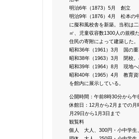
明治6年（1873）5月 創立
明治9年（1876）4月 松本
に擬和風校舎を新築。当初は二
㎡、児童収容数1300人の規模
住民の寄附によって建築した。
昭和36年（1961）3月 国
昭和38年（1963）3月 閉
昭和39年（1964）8月 現
昭和40年（1965）4月 教
を館内に展示している。
公開時間：午前8時30分から午
休館日：12月から2月までの
月29日から1月3日まで
観覧料
個人 大人、300円・小中学生
団体 大人、250円・小中学生、