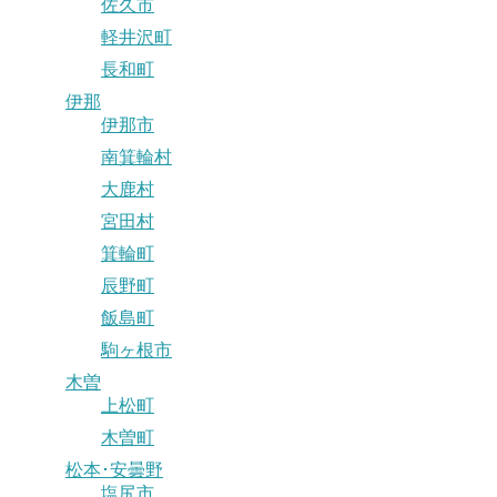
佐久市
軽井沢町
長和町
伊那
伊那市
南箕輪村
大鹿村
宮田村
箕輪町
辰野町
飯島町
駒ヶ根市
木曽
上松町
木曽町
松本･安曇野
塩尻市