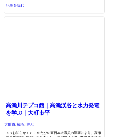
記事を読む
高瀬川テプコ館｜高瀬渓谷と水力発電
を学ぶ｜大町市平
大町市
,
観る
,
遊ぶ
＜＜お知らせ＞＞ このたびの東日本大震災の影響により、高瀬