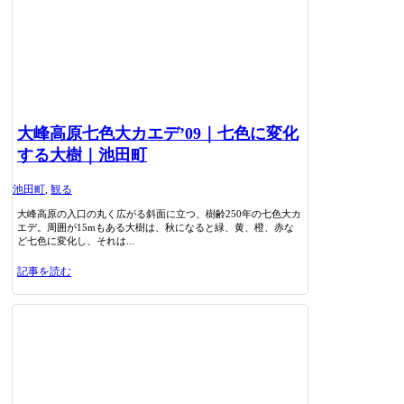
大峰高原七色大カエデ’09｜七色に変化
する大樹｜池田町
池田町
,
観る
大峰高原の入口の丸く広がる斜面に立つ、樹齢250年の七色大カ
エデ。周囲が15mもある大樹は、秋になると緑、黄、橙、赤な
ど七色に変化し、それは...
記事を読む