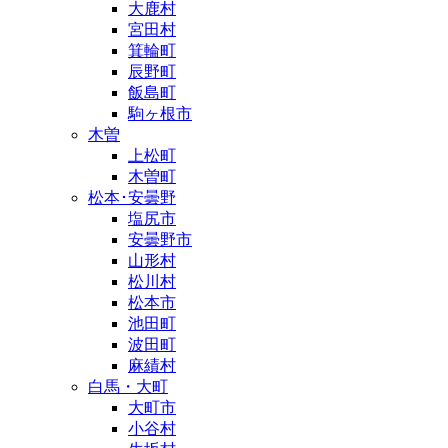
大鹿村
宮田村
箕輪町
辰野町
飯島町
駒ヶ根市
木曽
上松町
木曽町
松本･安曇野
塩尻市
安曇野市
山形村
松川村
松本市
池田町
波田町
麻績村
白馬・大町
大町市
小谷村