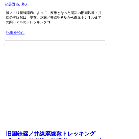
安曇野市
,
遊ぶ
篠ノ井線新線開通によって、廃線となった明科の旧国鉄篠ノ井
線の廃線敷は、現在、JR篠ノ井線明科駅から白坂トンネルまで
の約６ｋｍのトレッキングコ...
記事を読む
旧国鉄篠ノ井線廃線敷トレッキング