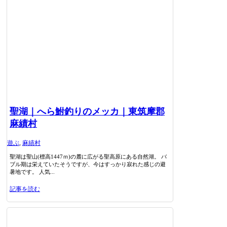
聖湖｜へら鮒釣りのメッカ｜東筑摩郡
麻績村
遊ぶ
,
麻績村
聖湖は聖山(標高1447ｍ)の麓に広がる聖高原にある自然湖。 バ
ブル期は栄えていたそうですが、今はすっかり寂れた感じの避
暑地です。 人気...
記事を読む