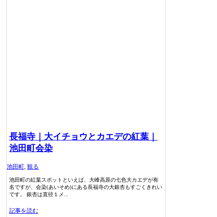
長福寺｜大イチョウとカエデの紅葉｜
池田町会染
池田町
,
観る
池田町の紅葉スポットといえば、大峰高原の七色大カエデが有
名ですが、会染(あいそめ)にある長福寺の大銀杏もすごくきれい
です。 銀杏は直径１メ...
記事を読む