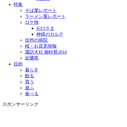
特集
そば屋レポート
ラーメン屋レポート
ロケ地
おひさま
神様のカルテ
信州の病院
桜・お花見情報
諏訪大社 御柱祭2010
近隣県
目的
暮らす
観る
買う
遊ぶ
食べる
スポンサーリンク