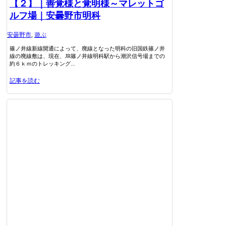
【２】｜善覚様と覚明様～マレットゴ
ルフ場｜安曇野市明科
安曇野市
,
遊ぶ
篠ノ井線新線開通によって、廃線となった明科の旧国鉄篠ノ井
線の廃線敷は、現在、JR篠ノ井線明科駅から潮沢信号場までの
約６ｋｍのトレッキング...
記事を読む