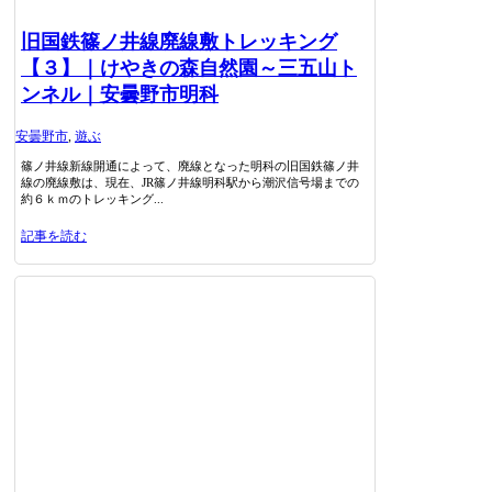
旧国鉄篠ノ井線廃線敷トレッキング
【３】｜けやきの森自然園～三五山ト
ンネル｜安曇野市明科
安曇野市
,
遊ぶ
篠ノ井線新線開通によって、廃線となった明科の旧国鉄篠ノ井
線の廃線敷は、現在、JR篠ノ井線明科駅から潮沢信号場までの
約６ｋｍのトレッキング...
記事を読む