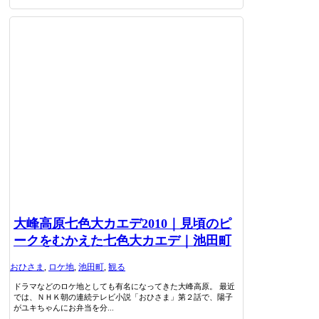
大峰高原七色大カエデ2010｜見頃のピ
ークをむかえた七色大カエデ｜池田町
おひさま
,
ロケ地
,
池田町
,
観る
ドラマなどのロケ地としても有名になってきた大峰高原。 最近
では、ＮＨＫ朝の連続テレビ小説「おひさま」第２話で、陽子
がユキちゃんにお弁当を分...