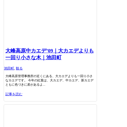
大峰高原中カエデ’09｜大カエデよりも
一回り小さな木｜池田町
池田町
,
観る
大峰高原管理事務所の近くにある、大カエデよりも一回り小さ
なカエデです。 今年の紅葉は、大カエデ、中カエデ、新カエデ
ともに色づきに差があるよ...
記事を読む