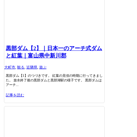
黒部ダム【2】｜日本一のアーチ式ダム
と紅葉｜富山県中新川郡
大町市
,
観る
,
近隣県
,
遊ぶ
黒部ダム【1】のつづきです。 紅葉の見頃の時期に行ってきまし
た。 放水終了後の黒部ダムと黒部湖駅の様子です。 黒部ダムは
アーチ...
記事を読む