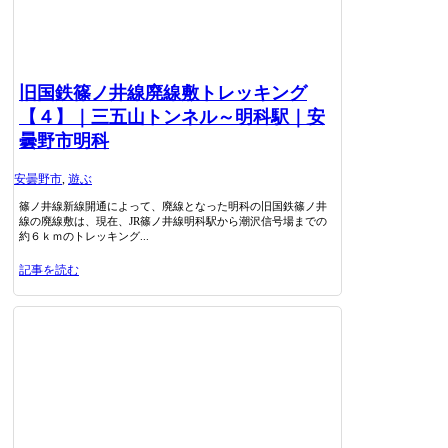
旧国鉄篠ノ井線廃線敷トレッキング
【４】｜三五山トンネル～明科駅｜安
曇野市明科
安曇野市
,
遊ぶ
篠ノ井線新線開通によって、廃線となった明科の旧国鉄篠ノ井
線の廃線敷は、現在、JR篠ノ井線明科駅から潮沢信号場までの
約６ｋｍのトレッキング...
記事を読む