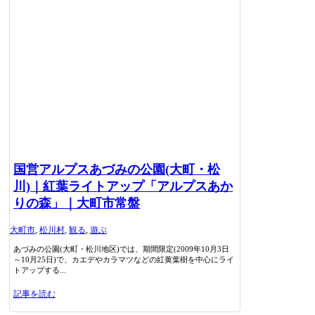
国営アルプスあづみの公園(大町・松
川)｜紅葉ライトアップ「アルプスあか
りの森」｜大町市常盤
大町市
,
松川村
,
観る
,
遊ぶ
あづみの公園(大町・松川地区)では、期間限定(2009年10月3日
～10月25日)で、カエデやカラマツなどの紅黄葉樹を中心にライ
トアップする...
記事を読む