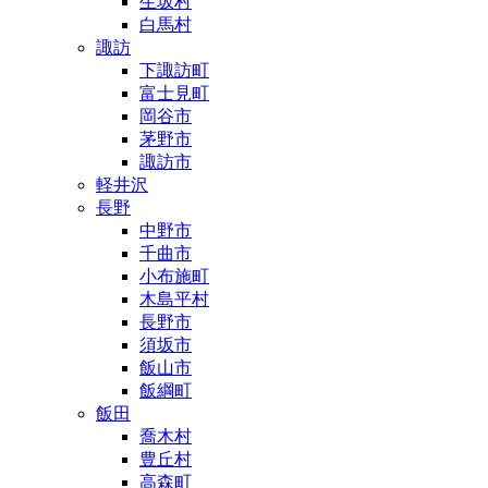
生坂村
白馬村
諏訪
下諏訪町
富士見町
岡谷市
茅野市
諏訪市
軽井沢
長野
中野市
千曲市
小布施町
木島平村
長野市
須坂市
飯山市
飯綱町
飯田
喬木村
豊丘村
高森町