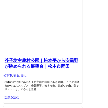
芥子坊主農村公園｜松本平から安曇野
が眺められる展望台｜松本市岡田
松本市
,
観る
,
遊ぶ
松本市の北側にある芥子坊主山の山頂にある公園。 ここの展望
台からは北アルプス、安曇野平、松本市街、高ボッチ山、美ヶ
原・・・と、ぐるっと景色...
記事を読む