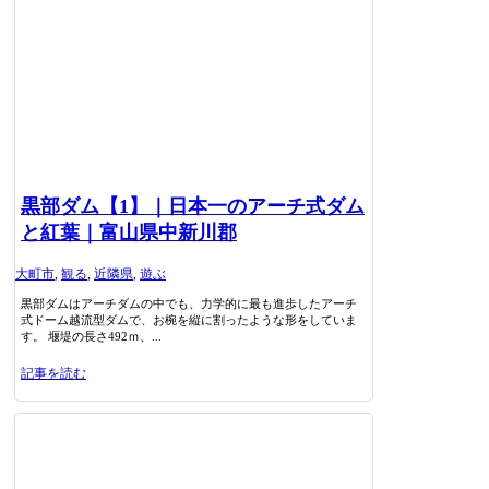
黒部ダム【1】｜日本一のアーチ式ダム
と紅葉｜富山県中新川郡
大町市
,
観る
,
近隣県
,
遊ぶ
黒部ダムはアーチダムの中でも、力学的に最も進歩したアーチ
式ドーム越流型ダムで、お椀を縦に割ったような形をしていま
す。 堰堤の長さ492ｍ、...
記事を読む