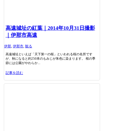
高遠城址の紅葉｜2014年10月31日撮影
｜伊那市高遠
伊那
,
伊那市
,
観る
高遠城址といえば「天下第一の桜」といわれる桜の名所です
が、秋になると約250本のもみじが朱色に染まります。 桜の季
節には公園がやわらか...
記事を読む