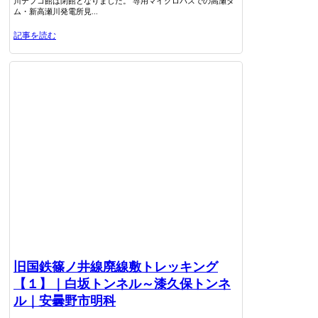
川テプコ館は閉館となりました。 専用マイクロバスでの高瀬ダ
ム・新高瀬川発電所見...
記事を読む
旧国鉄篠ノ井線廃線敷トレッキング
【１】｜白坂トンネル～漆久保トンネ
ル｜安曇野市明科