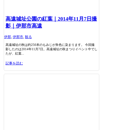
高遠城址公園の紅葉｜2014年11月7日撮
影｜伊那市高遠
伊那
,
伊那市
,
観る
高遠城址の秋は約250本のもみじが朱色に染まります。 今回撮
影したのは2014年11月7日。高遠城址の秋まつりイベント中でし
たが、紅葉...
記事を読む