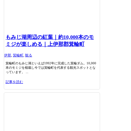
もみじ湖周辺の紅葉｜約10,000本のモ
ミジが楽しめる｜上伊那郡箕輪町
伊那
,
箕輪町
,
観る
箕輪町のもみじ湖といえば1992年に完成した箕輪ダム。10,000
本のモミジを植栽し今では箕輪町を代表する観光スポットとな
っています。 ...
記事を読む