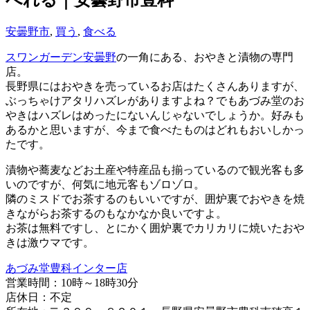
安曇野市
,
買う
,
食べる
スワンガーデン安曇野
の一角にある、おやきと漬物の専門
店。
長野県にはおやきを売っているお店はたくさんありますが、
ぶっちゃけアタリハズレがありますよね？でもあづみ堂のお
やきはハズレはめったにないんじゃないでしょうか。好みも
あるかと思いますが、今まで食べたものはどれもおいしかっ
たです。
漬物や蕎麦などお土産や特産品も揃っているので観光客も多
いのですが、何気に地元客もゾロゾロ。
隣のミスドでお茶するのもいいですが、囲炉裏でおやきを焼
きながらお茶するのもなかなか良いですよ。
お茶は無料ですし、とにかく囲炉裏でカリカリに焼いたおや
きは激ウマです。
あづみ堂豊科インター店
営業時間：10時～18時30分
店休日：不定