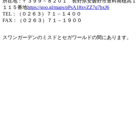
所在地：〒３９９－８２０１ 長野県安曇野市豊科南穂高１
１１５番地
https://goo.gl/maps/pPsA18xvZZ7q7bxJ6
TEL：（０２６３）７１－１４００
FAX：（０２６３）７１－１９００
スワンガーデンのミスドとセガワールドの間にあります。