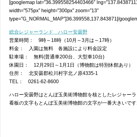
[googlemap lat=”36.399558254403466″ lng=”137.84387111
width=”575px” height=”300px” zoom=”13″
type=”G_NORMAL_MAP”]36.399558,137.843871[/google
総合レジャーランド ハロー安曇野
営業時間： 9時～18時（10月～3月は～17時）
料金： 入園は無料 各施設により料金設定
駐車場： 無料(普通車200台、大型車10台)
休園日： 12月29日～1月1日（博物館は特別休館あり）
住所： 北安曇郡松川村字北ノ原4335-1
TEL： 0261-62-8600
ハロー安曇野はとんぼ玉美術博物館を核としたレジャーラ
看板の文字もとんぼ玉美術博物館の文字が一番大きいです