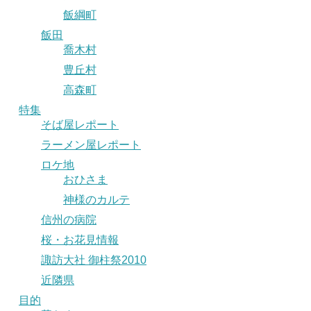
飯綱町
飯田
喬木村
豊丘村
高森町
特集
そば屋レポート
ラーメン屋レポート
ロケ地
おひさま
神様のカルテ
信州の病院
桜・お花見情報
諏訪大社 御柱祭2010
近隣県
目的