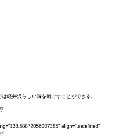
では軽井沢らしい時を過ごすことができる。
野
lng=”138.58872056007385″ align=”undefined”
4″