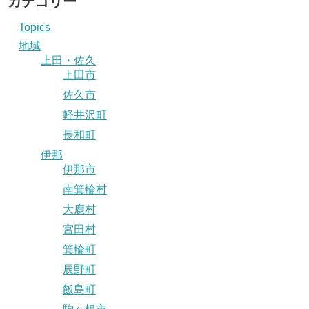
カテゴリー
Topics
地域
上田・佐久
上田市
佐久市
軽井沢町
長和町
伊那
伊那市
南箕輪村
大鹿村
宮田村
箕輪町
辰野町
飯島町