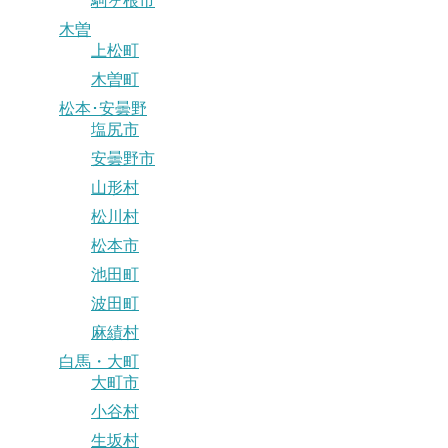
駒ヶ根市
木曽
上松町
木曽町
松本･安曇野
塩尻市
安曇野市
山形村
松川村
松本市
池田町
波田町
麻績村
白馬・大町
大町市
小谷村
生坂村