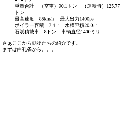
重量合計 （空車）90.1トン （運転時）125.77
トン
最高速度 85km/h 最大出力1400ps
ボイラー容積 7.4㎥ 水槽容積20.0㎥
石炭積載車 8トン 車輌直径1400ミリ
さぁここから動物たちの紹介です。
まずは白孔雀から。。。