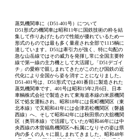
蒸気機関車に（D51-401号）について
D51形式の機関車は昭和11年に国鉄技術の粋を結
集して作りあげたもので性能が優れているため一
形式のものでは最も多く量産され全部で1115輌に
達しています。D51は牽引力が強く、特に勾配の
急な山岳線ではその威力を発揮し常に全国主要幹
線で第一線の主力機として大活躍し「D51デゴイ
チ」の愛称で親しまれてきたがこのたび国鉄の近
代化により全国から姿を消すことになりました。
D51-401号は、D51形式では401番目に製造された
蒸気機関車です。401号は昭和15年2月6日、日本
車輌株式会社で製造されて東海道本線の米原機関
区で処女運転され、昭和18年には長町機関区（東
北本線）で又昭和41年には会津若松機関区（磐越
西線）へ、そして昭和42年には秋田県の大舘機関
区（奥羽本線）で活躍していたが昭和46年には中
央西線の木曽福島機関区へ転属になりその姿は県
内の多くの人々に親しまれてきました。昭和48年