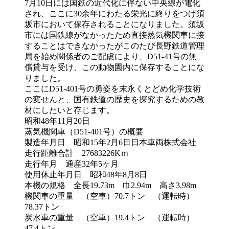
7月10日には国鉄の近代化に伴ない中央線が電化
され、ここに30余年にわたる栄光に終りをつげ須
坂市において保存されることになりました。須坂
市には国鉄線がなかったため直接蒸気機関車に接
することはできなかったがこのたび長野鉄道管理
局を始め関係者のご配慮により、D51-41号の無
償貸与を受け、この動物園内に保存することにな
りました。
ここにD51-401号の勇姿を末永くとどめ化学技術
の変せんと、国有鉄道の歴史を探究するための教
材にしたいと存じます。
昭和48年11月20日
蒸気機関車（D51-401号）の概要
製造年月日 昭和15年2月6日日本車両株式会社
走行距離合計 27683226Kｍ
走行年月 通産32年5ヶ月
使用休止年月日 昭和48年8月8日
本機の規格 全長19.73m 巾2.94m 高さ3.98m
機関車の重量 （空車）70.7トン （運転時）
78.37トン
炭水車の重量 （空車）19.4トン （運転時）
47.4トン