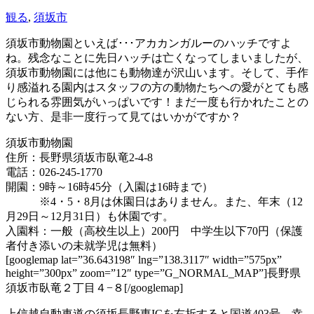
観る
,
須坂市
須坂市動物園といえば･･･アカカンガルーのハッチですよ
ね。残念なことに先日ハッチは亡くなってしまいましたが、
須坂市動物園には他にも動物達が沢山います。そして、手作
り感溢れる園内はスタッフの方の動物たちへの愛がとても感
じられる雰囲気がいっぱいです！まだ一度も行かれたことの
ない方、是非一度行って見てはいかがですか？
須坂市動物園
住所：長野県須坂市臥竜2-4-8
電話：026-245-1770
開園：9時～16時45分（入園は16時まで）
※4・5・8月は休園日はありません。また、年末（12
月29日～12月31日）も休園です。
入園料：一般（高校生以上）200円 中学生以下70円（保護
者付き添いの未就学児は無料）
[googlemap lat=”36.643198″ lng=”138.3117″ width=”575px”
height=”300px” zoom=”12″ type=”G_NORMAL_MAP”]長野県
須坂市臥竜２丁目４−８[/googlemap]
上信越自動車道の須坂長野東ICを右折すると国道403号、幸