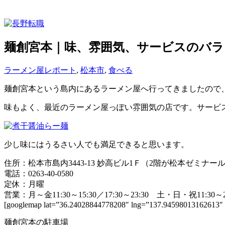
麺創宮本｜味、雰囲気、サービスのバラ
ラーメン屋レポート
,
松本市
,
食べる
麺創宮本という島内にあるラーメン屋へ行ってきましたので
味もよく、最近のラーメン屋っぽい雰囲気の店です。サービ
少し味にはうるさい人でも満足できると思います。
住所：松本市島内3443-13 妙高ビル1Ｆ（2階が松本ゼミナー
電話：0263-40-0580
定休：月曜
営業：月～金11:30～15:30／17:30～23:30 土・日・祝11:30～2
[googlemap lat=”36.24028844778208″ lng=”137.94598013162613
麺創宮本の駐車場